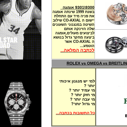
9300\9301 אומגה
בשנת 1999 שינתה אומגה
את פניה מיד עם התחלת
יישום ה CO-AXIAL שילוב
השיטה במנגנוני השעונים
שלה הזינקה אותם
לביצועים מעולים,אומגה
ביצעה מחקר גדול בנושא
ה CO-AXIAL אשר
הוטמע...
לכתבה המלאה...
ROLEX vs OMEGA vs BR
למי יש מנגנון איכותי
יותר ?
מי עמיד יותר ?
מי חזק יותר ?
מי עבה יותר ?
מי גדול יותר?
כל התשובות בכתבה...