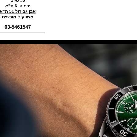
כל טיים
סדרת טופ גאן 2022 IWC Big Pilot
ירמיהו 6 ת"א
Perpetual Calendar Top Gun
אבן גבירול 51 ת"א
(31/10/2021)
משווקים מורשים
אומגה אולימפיאדת החורף בסין
Omega Seamaster Aqua Terra
03-5461547
Beijing 2022
(29/10/2021)
פנראיי כרונוגרף Officine Panerai
Submersible Chrono Flyback
Mike Horn Edition
(28/10/2021)
גלאסהוטה אורגילנל 2022
Glashutte Original Senator
Excellence Perpetual Calendar
(27/10/2021)
פרלה 2022Perrelet Lab
Peripheral Dual Time Big Date
(26/10/2021)
ורסצ'ה כרונוגרף Versace Icon
Active Chronograph
(25/10/2021)
בלנקפיין Blancpain Fifty Fathoms
Bathyscaphe Bucherer Blue
(24/10/2021)
שעון IWC Chronograph Edition