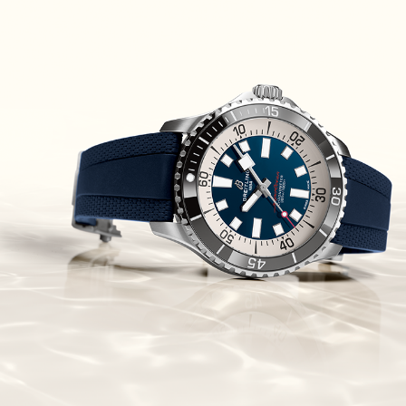
(07/10/2021)
אוריס מהדורת מטוסים מיוחדת Oris
Big Crown ProPilot Rega Fleet
(04/10/2021)
זניט מהדרות בוטיק Zenith
Chronomaster Original Boutique
Edition
(03/10/2021)
בל אנד רוס יהלומים Bell & Ross
BR 05 Diamond
(01/10/2021)
סייקו כרונוגרף Seiko Speed Timer
Automatic Chronograph
(30/09/2021)
יוליס נרדין Ulysse Nardin Marine
Megayacht
(29/09/2021)
בל אנד רוס שעון זהב שילדי Bell &
Ross BR 05 Skeleton Gold
(28/09/2021)
יוליס נרדין Ulysse Nardin Diver
Chrono 44 Monaco Yacht Show
(27/09/2021)
פנראי חוגה ומנגנון שילדי Officine
Panerai Submersible S