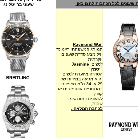
ם לכל הכתבות לחצו כאן
שעוני ברייטלינג
Raymond Wail
המותג המשפחתי ריימונד
וויל מציג סדרת שעונים
יוקרתית
לנשים
Jasmine
"יסמין"
הסדרה מיועדת לנשים
BREITLING
והיא מגיעה במידות של
29 או 34 מ"מ מצויידת
במנגנוניים אוטומטיים או
קוורץ.
לשעונים רמות גימור
שונות,
לכתבה המלאה..