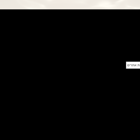
BRABUS Shadow Black Ops
השעון בסדרה מוגבלת ש
(26/09/2021)
אומגה כרונוסקופ Omega
Speedmaster Chronoscope
(24/09/2021)
אודמר פיגה רויאל אוק בלוח שנה
נצחי Audemars Piguet Royal
Oak Perpetual Calendar
Titanium
(22/09/2021)
יגר לה קולטורה ריברסו מיניט רפיטר
Jaeger-LeCoultre Reverso
Tribute Minute Repeater
(21/09/2021)
אודמר פיגה קוד Audemars Piguet
Tourbillon Code 11.59
Openworked
(20/09/2021)
אוריס צלילה אפור Oris Divers
Sixty-Five Grey 40
(20/09/2021)
פנראיי קרבוטק מיוחד Officine
Panerai Luminor Marina
Carbotech Blu Notte