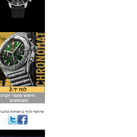
לוח יד-2
חיפוש שעוני יוקרה
משומשים
שיתוף הדף ברשתות החברתיות