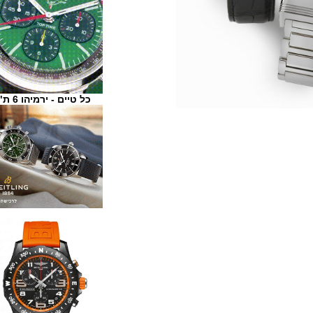
כל טיים - ירמיהו 6 ת"א