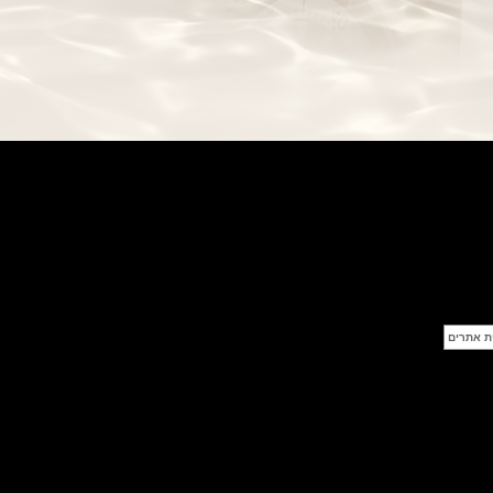
בל אנד רוס שעון זהב שילדי Bell &
Ross BR 05 Skeleton Gold
(28/09/2021)
יוליס נרדין Ulysse Nardin Diver
Chrono 44 Monaco Yacht Show
(27/09/2021)
פנראי חוגה ומנגנון שילדי Officine
Panerai Submersible S
BRABUS Shadow Black Ops
השעון בסדרה מוגבלת ש
(26/09/2021)
אומגה כרונוסקופ Omega
Speedmaster Chronoscope
(24/09/2021)
אודמר פיגה רויאל אוק בלוח שנה
נצחי Audemars Piguet Royal
Oak Perpetual Calendar
Titanium
(22/09/2021)
יגר לה קולטורה ריברסו מיניט רפיטר
Jaeger-LeCoultre Reverso
Tribute Minute Repeater
(21/09/2021)
אודמר פיגה קוד Audemars Piguet
Tourbillon Code 11.59
Openworked