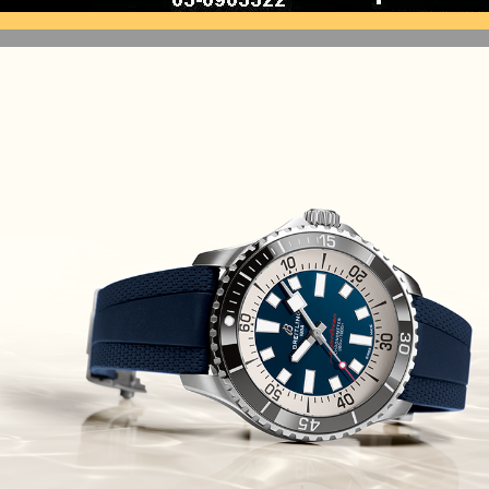
(10/10/2021)
זניט נשים Zenith Chronomaster
Original
(08/10/2021)
אודמר פיגה קונספט Audemars
Piguet Royal Oak Concept
Flying Tourbillon
(07/10/2021)
אוריס מהדורת מטוסים מיוחדת Oris
Big Crown ProPilot Rega Fleet
(04/10/2021)
זניט מהדרות בוטיק Zenith
Chronomaster Original Boutique
Edition
(03/10/2021)
בל אנד רוס יהלומים Bell & Ross
BR 05 Diamond
(01/10/2021)
סייקו כרונוגרף Seiko Speed Timer
Automatic Chronograph
(30/09/2021)
יוליס נרדין Ulysse Nardin Marine
Megayacht
(29/09/2021)