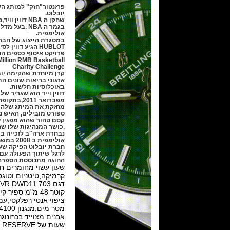
פרזנטור"חזק" למותג הש
יובלוט.
בגמר ה NBA ,בעל 
אולימפית.
במסגרת הייצוג של חבר
HUBLOT הגיע דווין 
illion RMB Basketball
Charity Challenge
קרן מיוחדת שהקימה יו
ארגוני בריאות שונים ה
באוכלוסיות חלשות.
דווין וייד הוא שגריר של 
מפברואר 2011,
מחזקת את המיתג שלה ע
ספורט מובילים, האיש נ
קסם טהור שהוא מפגין 
,כושר המנהיגות שלו ש
נבחרת ארה"ב לזכייה במ
אולימפית ב 2008 במשחקים בביג'ין.
חברת יובלוט הפיקה שעו
לרגל שיתוך הפעולה עם
החוגה מתנוססת הספרה של 
שעון עשוי מחומרים חד
קרמיקה,טיטניום וטוגס
דגם 703..DWD11
קוטר 48 מ"מ ספיר
שעות של POER RESERVE