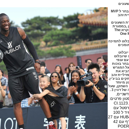
עונים
שחקן ה NBA דווין וויד,נבחר ל MVP
מדליית זהב
ת השעונים
לסין ,במסגרת
פרויקט איסוף כספים הנקרא:The
One M
בלוט לתמיכה
תומכים
יובלוט
בתקופה שיובלוט
ם ענפי
בחר בזכות
על המגרש
הביא את
דליית זהב
ן מיוחד
 השחקן, שעל
דווין 3 .
שניים,
טון פרטים:
CI.1123.VR
 קירסטל עם
ציפוי אנטי רפלקסי,עמיד ל 100
מטר מים,מנגנון HUB4100 עם 27
אבנים מצוייד בכרונוגרף עם 42