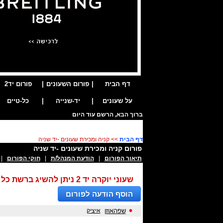
דף הבית
|
פורום השעונים
|
פורום יד2
על שעונים
|
יד-שנייה
|
כל-טיים
דף הבית
>> קניה ומכירת שעונים -יד שניה
פורום קניה ומכירת שעונים -יד שניה
תיאור הפורום
|
הודעת המנהל/ת
|
חוקי הפורום
| 
שעוני יוקרה יד 2 ניתן להשיג ברשת כל טיים: ירמיהו 6 ת״א . אבן גבירול 51 ת״א 03-5461547 - אחריות - טרייד אין - תשלומים - שרות וטיפולים
הוסף הודעה לפורום
•
שפהאוזן
איציק