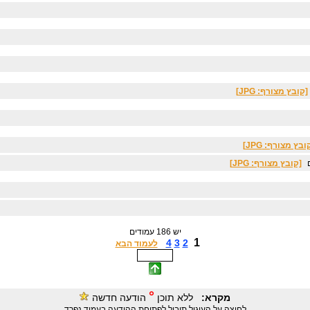
[קובץ מצורף: JPG]
ובץ מצורף: JPG]
[קובץ מצורף: JPG]
יש 186 עמודים
1
4
3
2
לעמוד הבא
°
מקרא:
ללא תוכן
הודעה חדשה
לחיצה על העיגול תוביל לפתיחת ההודעה בעמוד נפרד