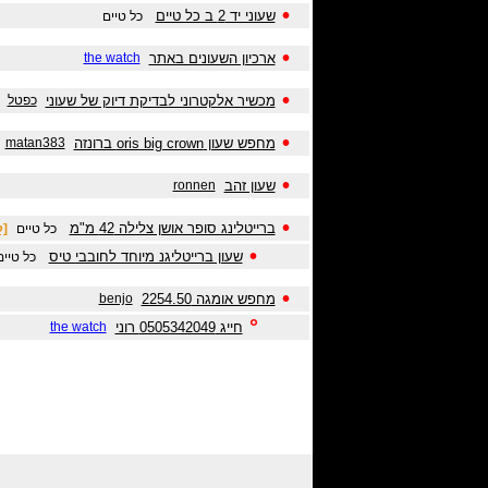
•
שעוני יד 2 ב כל טיים
כל טיים
•
ארכיון השעונים באתר
the watch
•
מכשיר אלקטרוני לבדיקת דיוק של שעוני
כפטל
•
מחפש שעון oris big crown ברונזה
matan383
•
שעון זהב
ronnen
•
ברייטלינג סופר אושן צלילה 42 מ"מ
כל טיים
[ק
•
שעון ברייטליגנ מיוחד לחובבי טיס
כל טיים
•
מחפש אומגה 2254.50
benjo
°
חייג 0505342049 רוני
the watch