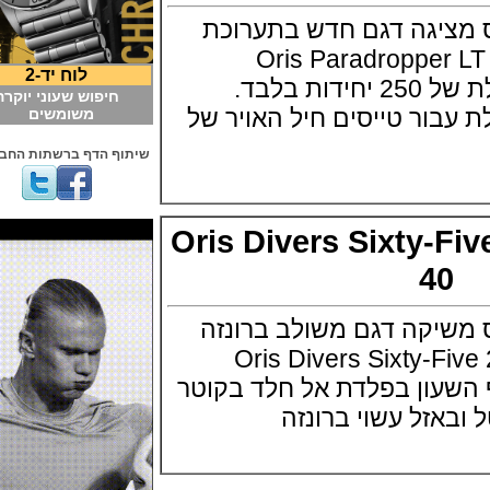
יגה דגם חדש בתערוכת
Oris Paradropper LT St
לוח יד-2
Chrono סדרה מוגבלת של 250 יחידות בלבד.
חיפוש שעוני יוקרה
ור טייסים חיל האויר של
משומשים
שיתוף הדף ברשתות החברתיות
Oris Divers Sixty-
4
יקה דגם משולב ברונזה
כת באזל 2018 Oris Divers Sixty-Five
Steel גוף השעון בפלדת אל חלד בקוטר