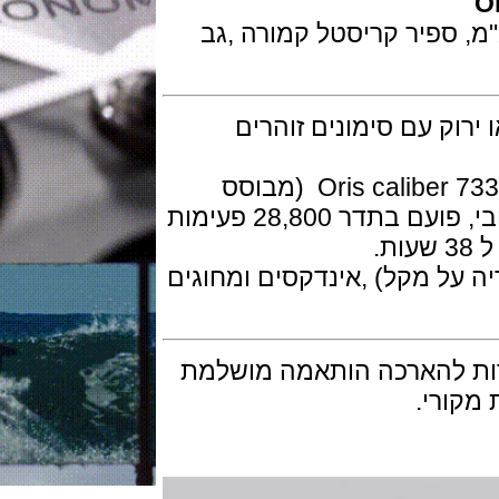
אל חלד בקוטר 43.5 מ"מ, ספיר קריסטל קמורה ,גב
 עם סימונים זוהרים
המנגנון מכני אוטומטי של אוריס דגם Oris caliber 733 (מבוסס
על Sellita SW 200-1) עם 26 אבני רובי, פועם בתדר 28,800 פעימות
 "lollipop" (סוכריה על מקל) ,אינדקסים ומחוגים
 להארכה הותאמה מושלמת
רי.