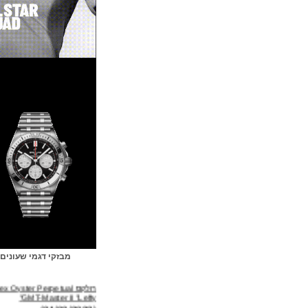
מבזקי דגמי שעונים
רולקס Rolex Oyster Perpetual
GMT-Master II "Lefty"
(31/03/2022)