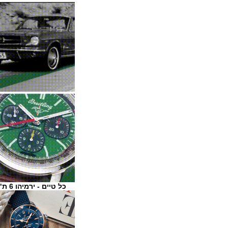
כל טיים - ירמיהו 6 ת"א