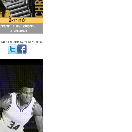
לוח יד-2
חיפוש שעוני יוקרה
משומשים
שיתוף הדף ברשתות החברתיות