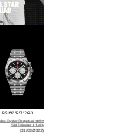
מבזקי דגמי שעונים
רולקס Rolex Oyster Perpetual
GMT-Master II "Lefty"
(31/03/2022)
ברייטלינג Breitling Avenger B01