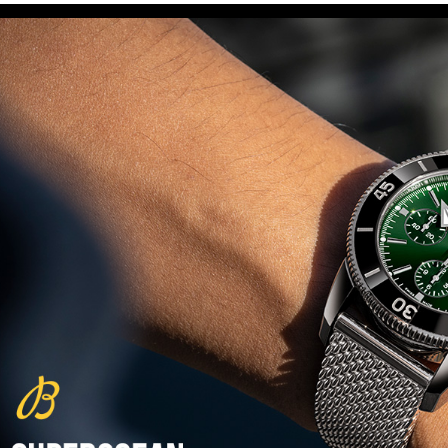
(29/10/2021)
פנראיי כרונוגרף Officine Panerai
Submersible Chrono Flyback
Mike Horn Edition
(28/10/2021)
גלאסהוטה אורגילנל 2022
Glashutte Original Senator
Excellence Perpetual Calendar
(27/10/2021)
פרלה 2022Perrelet Lab
Peripheral Dual Time Big Date
(26/10/2021)
ורסצ'ה כרונוגרף Versace Icon
Active Chronograph
(25/10/2021)
בלנקפיין Blancpain Fifty Fathoms
Bathyscaphe Bucherer Blue
(24/10/2021)
שעון IWC Chronograph Edition
IWC x Hot Wheels Racing Works
(19/10/2021)
פטק פיליפ כרונוגרף 2022Patek
Philippe Chronograph
Complications
(17/10/2021)