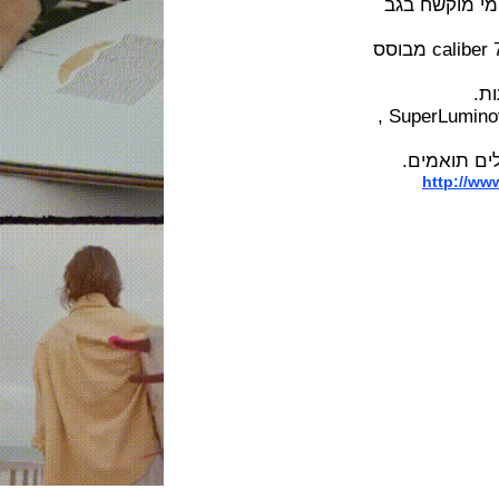
קשח בגב
המנגנון מכני אוטומטי כרונוגרף של אוריס דגם caliber 774 מבוסס
חוגת השעון שחורה במוטיב גלי עם חומר זרחני SuperLuminova ,
אמים.
htt