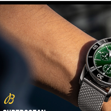
(29/10/2021)
פנראיי כרונוגרף Officine Panerai
Submersible Chrono Flyback
Mike Horn Edition
(28/10/2021)
גלאסהוטה אורגילנל 2022
Glashutte Original Senator
Excellence Perpetual Calendar
(27/10/2021)
פרלה 2022Perrelet Lab
Peripheral Dual Time Big Date
(26/10/2021)
ורסצ'ה כרונוגרף Versace Icon
Active Chronograph
(25/10/2021)
בלנקפיין Blancpain Fifty Fathoms
Bathyscaphe Bucherer Blue
(24/10/2021)
שעון IWC Chronograph Edition
IWC x Hot Wheels Racing Works
(19/10/2021)
פטק פיליפ כרונוגרף 2022Patek
Philippe Chronograph
Complications
(17/10/2021)