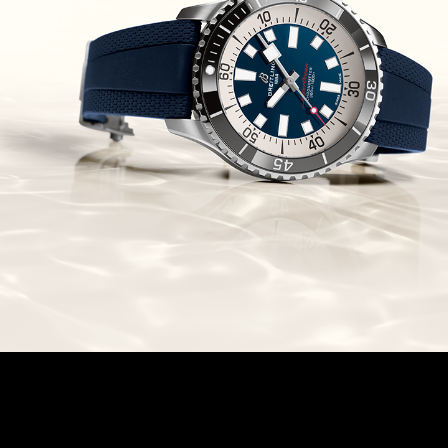
Chronomaster Original Boutique
Edition
(03/10/2021)
בל אנד רוס יהלומים Bell & Ross
BR 05 Diamond
(01/10/2021)
סייקו כרונוגרף Seiko Speed Timer
Automatic Chronograph
(30/09/2021)
יוליס נרדין Ulysse Nardin Marine
Megayacht
(29/09/2021)
בל אנד רוס שעון זהב שילדי Bell &
Ross BR 05 Skeleton Gold
(28/09/2021)
יוליס נרדין Ulysse Nardin Diver
Chrono 44 Monaco Yacht Show
(27/09/2021)
פנראי חוגה ומנגנון שילדי Officine
Panerai Submersible S
BRABUS Shadow Black Ops
השעון בסדרה מוגבלת ש
(26/09/2021)
אומגה כרונוסקופ Omega
Speedmaster Chronoscope