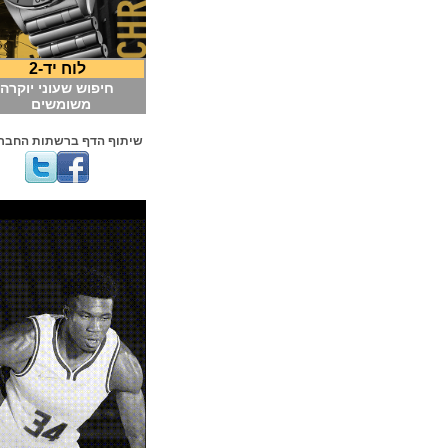
לוח יד-2
חיפוש שעוני יוקרה
משומשים
שיתוף הדף ברשתות החברתיות