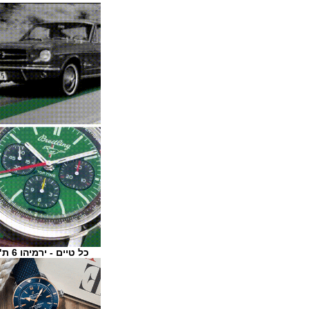
כל טיים - ירמיהו 6 ת"א