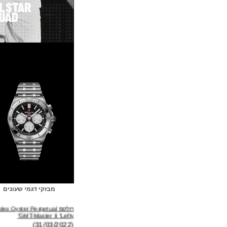
מבזקי דגמי שעונים
רולקס Rolex Oyster Perpetual
GMT-Master II "Lefty"
(31/03/2022)