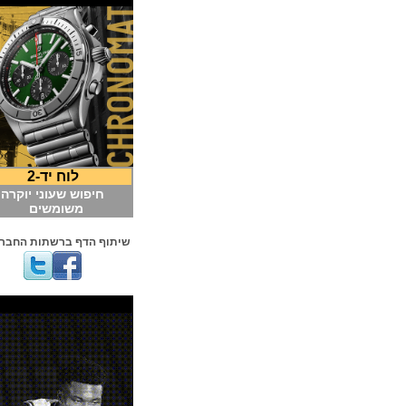
לוח יד-2
חיפוש שעוני יוקרה
משומשים
שיתוף הדף ברשתות החברתיות