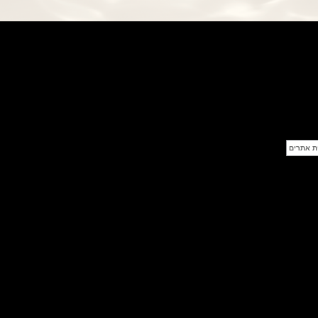
פנראי חוגה ומנגנון שילדי Officine
Panerai Submersible S
BRABUS Shadow Black Ops
השעון בסדרה מוגבלת ש
(26/09/2021)
אומגה כרונוסקופ Omega
Speedmaster Chronoscope
(24/09/2021)
אודמר פיגה רויאל אוק בלוח שנה
נצחי Audemars Piguet Royal
Oak Perpetual Calendar
Titanium
(22/09/2021)
יגר לה קולטורה ריברסו מיניט רפיטר
Jaeger-LeCoultre Reverso
Tribute Minute Repeater
(21/09/2021)
אודמר פיגה קוד Audemars Piguet
Tourbillon Code 11.59
Openworked
(20/09/2021)
אוריס צלילה אפור Oris Divers
Sixty-Five Grey 40
(20/09/2021)
פנראיי קרבוטק מיוחד Officine