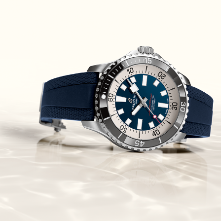
Piguet Royal Oak Concept
Flying Tourbillon
(07/10/2021)
אוריס מהדורת מטוסים מיוחדת Oris
Big Crown ProPilot Rega Fleet
(04/10/2021)
זניט מהדרות בוטיק Zenith
Chronomaster Original Boutique
Edition
(03/10/2021)
בל אנד רוס יהלומים Bell & Ross
BR 05 Diamond
(01/10/2021)
סייקו כרונוגרף Seiko Speed Timer
Automatic Chronograph
(30/09/2021)
יוליס נרדין Ulysse Nardin Marine
Megayacht
(29/09/2021)
בל אנד רוס שעון זהב שילדי Bell &
Ross BR 05 Skeleton Gold
(28/09/2021)
יוליס נרדין Ulysse Nardin Diver
Chrono 44 Monaco Yacht Show
(27/09/2021)