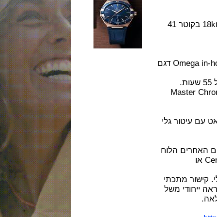
השעון זמין בפלדה או פלדה משולבת זהב 18kt Sedna בקוטר 41
המנגנון מכני אוטומטי ביצור עצמי של אומגה Omega in-house דגם
 Master Chronometer
מזהב סדנה 18 קראט עם עיטור גלי
רים הלוח
Ceragol או
ור מתכתי
חודי משל