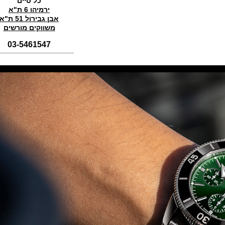
כל טיים
(01/11/2021)
ירמיהו 6 ת"א
אבן גבירול 51 ת"א
סדרת טופ גאן 2022 IWC Big Pilot
Perpetual Calendar Top Gun
משווקים מורשים
(31/10/2021)
03-5461547
אומגה אולימפיאדת החורף בסין
Omega Seamaster Aqua Terra
Beijing 2022
(29/10/2021)
פנראיי כרונוגרף Officine Panerai
Submersible Chrono Flyback
Mike Horn Edition
(28/10/2021)
גלאסהוטה אורגילנל 2022
Glashutte Original Senator
Excellence Perpetual Calendar
(27/10/2021)
פרלה 2022Perrelet Lab
Peripheral Dual Time Big Date
(26/10/2021)
ורסצ'ה כרונוגרף Versace Icon
Active Chronograph
(25/10/2021)
בלנקפיין Blancpain Fifty Fathoms
Bathyscaphe Bucherer Blue