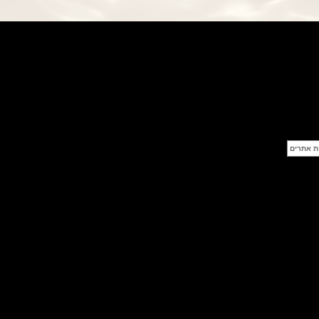
פנראי חוגה ומנגנון שילדי Officine
Panerai Submersible S
BRABUS Shadow Black Ops
השעון בסדרה מוגבלת ש
(26/09/2021)
אומגה כרונוסקופ Omega
Speedmaster Chronoscope
(24/09/2021)
אודמר פיגה רויאל אוק בלוח שנה
נצחי Audemars Piguet Royal
Oak Perpetual Calendar
Titanium
(22/09/2021)
יגר לה קולטורה ריברסו מיניט רפיטר
Jaeger-LeCoultre Reverso
Tribute Minute Repeater
(21/09/2021)
אודמר פיגה קוד Audemars Piguet
Tourbillon Code 11.59
Openworked
(20/09/2021)
אוריס צלילה אפור Oris Divers
Sixty-Five Grey 40
(20/09/2021)
פנראיי קרבוטק מיוחד Officine