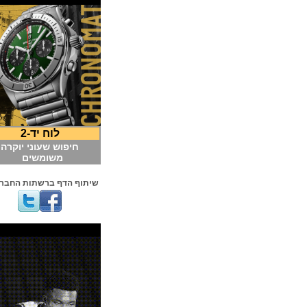
לוח יד-2
חיפוש שעוני יוקרה
משומשים
שיתוף הדף ברשתות החברתיות