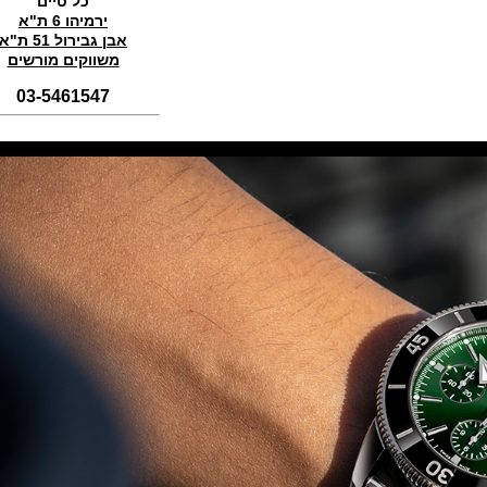
כל טיים
(01/11/2021)
ירמיהו 6 ת"א
אבן גבירול 51 ת"א
סדרת טופ גאן 2022 IWC Big Pilot
Perpetual Calendar Top Gun
משווקים מורשים
(31/10/2021)
03-5461547
אומגה אולימפיאדת החורף בסין
Omega Seamaster Aqua Terra
Beijing 2022
(29/10/2021)
פנראיי כרונוגרף Officine Panerai
Submersible Chrono Flyback
Mike Horn Edition
(28/10/2021)
גלאסהוטה אורגילנל 2022
Glashutte Original Senator
Excellence Perpetual Calendar
(27/10/2021)
פרלה 2022Perrelet Lab
Peripheral Dual Time Big Date
(26/10/2021)
ורסצ'ה כרונוגרף Versace Icon
Active Chronograph
(25/10/2021)
בלנקפיין Blancpain Fifty Fathoms
Bathyscaphe Bucherer Blue
(24/10/2021)