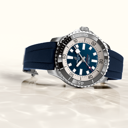
Piguet Royal Oak Concept
Flying Tourbillon
(07/10/2021)
אוריס מהדורת מטוסים מיוחדת Oris
Big Crown ProPilot Rega Fleet
(04/10/2021)
זניט מהדרות בוטיק Zenith
Chronomaster Original Boutique
Edition
(03/10/2021)
בל אנד רוס יהלומים Bell & Ross
BR 05 Diamond
(01/10/2021)
סייקו כרונוגרף Seiko Speed Timer
Automatic Chronograph
(30/09/2021)
יוליס נרדין Ulysse Nardin Marine
Megayacht
(29/09/2021)
בל אנד רוס שעון זהב שילדי Bell &
Ross BR 05 Skeleton Gold
(28/09/2021)
יוליס נרדין Ulysse Nardin Diver
Chrono 44 Monaco Yacht Show
(27/09/2021)