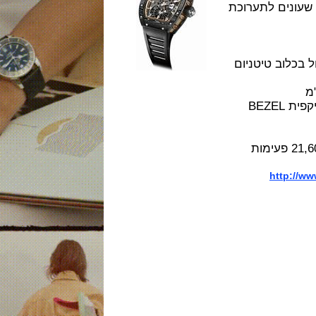
 מיל מנפיקה מהדורה של 8 שעונים לתערוכת
ב טיטניום
גוף השעון הפנימי בנוי זהב מלא 18K והטבעת ההיקפית BEZEL
ן מתיחה ידנית מכיל 28 אבני רובי, פועם 21,600 פעימות
htt