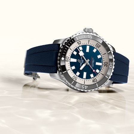
Flying Tourbillon
(07/10/2021)
אוריס מהדורת מטוסים מיוחדת Oris
Big Crown ProPilot Rega Fleet
(04/10/2021)
זניט מהדרות בוטיק Zenith
Chronomaster Original Boutique
Edition
(03/10/2021)
בל אנד רוס יהלומים Bell & Ross
BR 05 Diamond
(01/10/2021)
סייקו כרונוגרף Seiko Speed Timer
Automatic Chronograph
(30/09/2021)
יוליס נרדין Ulysse Nardin Marine
Megayacht
(29/09/2021)
בל אנד רוס שעון זהב שילדי Bell &
Ross BR 05 Skeleton Gold
(28/09/2021)
יוליס נרדין Ulysse Nardin Diver
Chrono 44 Monaco Yacht Show
(27/09/2021)