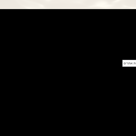
פנראי חוגה ומנגנון שילדי Officine
Panerai Submersible S
BRABUS Shadow Black Ops
השעון בסדרה מוגבלת ש
(26/09/2021)
אומגה כרונוסקופ Omega
Speedmaster Chronoscope
(24/09/2021)
אודמר פיגה רויאל אוק בלוח שנה
נצחי Audemars Piguet Royal
Oak Perpetual Calendar
Titanium
(22/09/2021)
יגר לה קולטורה ריברסו מיניט רפיטר
Jaeger-LeCoultre Reverso
Tribute Minute Repeater
(21/09/2021)
אודמר פיגה קוד Audemars Piguet
Tourbillon Code 11.59
Openworked
(20/09/2021)
אוריס צלילה אפור Oris Divers
Sixty-Five Grey 40
(20/09/2021)
פנראיי קרבוטק מיוחד Officine
Panerai Luminor Marina