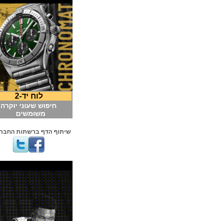
לוח יד-2
חיפוש שעוני יוקרה
משומשים
שיתוף הדף ברשתות החברתיות