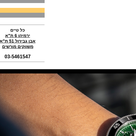
Perregaux Laureato Chrono
Aston Martin Edition
(04/11/2021)
בריגה טוריבלון 2022 Breguet
Classique Tourbillon Extra-Plat
Anniversaire
כל טיים
(01/11/2021)
ירמיהו 6 ת"א
אבן גבירול 51 ת"א
סדרת טופ גאן 2022 IWC Big Pilot
Perpetual Calendar Top Gun
משווקים מורשים
(31/10/2021)
03-5461547
אומגה אולימפיאדת החורף בסין
Omega Seamaster Aqua Terra
Beijing 2022
(29/10/2021)
פנראיי כרונוגרף Officine Panerai
Submersible Chrono Flyback
Mike Horn Edition
(28/10/2021)
גלאסהוטה אורגילנל 2022
Glashutte Original Senator
Excellence Perpetual Calendar
(27/10/2021)
פרלה 2022Perrelet Lab
Peripheral Dual Time Big Date
(26/10/2021)