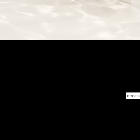
בל אנד רוס שעון זהב שילדי Bell &
Ross BR 05 Skeleton Gold
(28/09/2021)
יוליס נרדין Ulysse Nardin Diver
Chrono 44 Monaco Yacht Show
(27/09/2021)
פנראי חוגה ומנגנון שילדי Officine
Panerai Submersible S
BRABUS Shadow Black Ops
השעון בסדרה מוגבלת ש
(26/09/2021)
אומגה כרונוסקופ Omega
Speedmaster Chronoscope
(24/09/2021)
אודמר פיגה רויאל אוק בלוח שנה
נצחי Audemars Piguet Royal
Oak Perpetual Calendar
Titanium
(22/09/2021)
יגר לה קולטורה ריברסו מיניט רפיטר
Jaeger-LeCoultre Reverso
Tribute Minute Repeater
(21/09/2021)
אודמר פיגה קוד Audemars Piguet
Tourbillon Code 11.59
Openworked