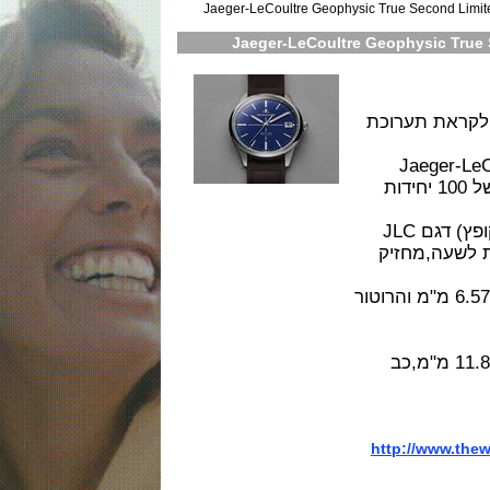
 לה קולטר 2018 Jaeger-LeCoultre Geophysic True Second Limited
ת תערוכת
Jaege
השעון בסדרת ה הגיאופיסיקה במהדורה מוגבלת של 100 יחידות
השעון מצוייד במנגנון True Second (מחוג שניות קופץ) דגם JLC
28,8 פעימות לשעה,מחזיק
 בנוי 275 חלקים ו 36 אבני רובי,העובי שלו 6.57 מ"מ והרוטור
 בפלדת אל חלד בקוטר 39.6 מ"מ,ועובי 11.8 מ"מ,כב
http://ww