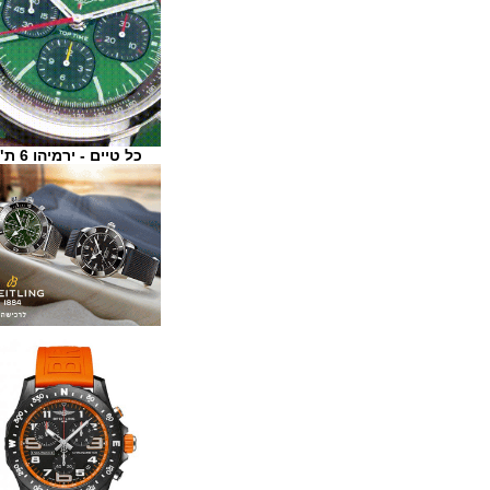
כל טיים - ירמיהו 6 ת"א