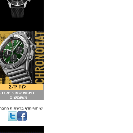
לוח יד-2
חיפוש שעוני יוקרה
משומשים
שיתוף הדף ברשתות החברתיות