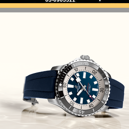
(10/10/2021)
זניט נשים Zenith Chronomaster
Original
(08/10/2021)
אודמר פיגה קונספט Audemars
Piguet Royal Oak Concept
Flying Tourbillon
(07/10/2021)
אוריס מהדורת מטוסים מיוחדת Oris
Big Crown ProPilot Rega Fleet
(04/10/2021)
זניט מהדרות בוטיק Zenith
Chronomaster Original Boutique
Edition
(03/10/2021)
בל אנד רוס יהלומים Bell & Ross
BR 05 Diamond
(01/10/2021)
סייקו כרונוגרף Seiko Speed Timer
Automatic Chronograph
(30/09/2021)
יוליס נרדין Ulysse Nardin Marine
Megayacht
(29/09/2021)