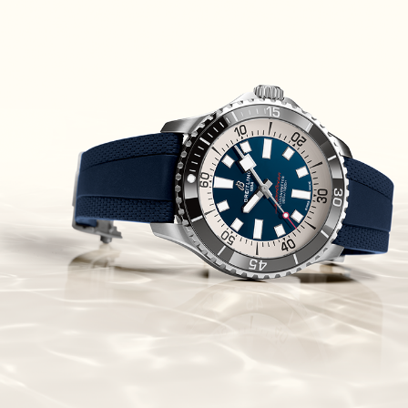
Piguet Royal Oak Concept
Flying Tourbillon
(07/10/2021)
אוריס מהדורת מטוסים מיוחדת Oris
Big Crown ProPilot Rega Fleet
(04/10/2021)
זניט מהדרות בוטיק Zenith
Chronomaster Original Boutique
Edition
(03/10/2021)
בל אנד רוס יהלומים Bell & Ross
BR 05 Diamond
(01/10/2021)
סייקו כרונוגרף Seiko Speed Timer
Automatic Chronograph
(30/09/2021)
יוליס נרדין Ulysse Nardin Marine
Megayacht
(29/09/2021)
בל אנד רוס שעון זהב שילדי Bell &
Ross BR 05 Skeleton Gold
(28/09/2021)
יוליס נרדין Ulysse Nardin Diver
Chrono 44 Monaco Yacht Show
(27/09/2021)