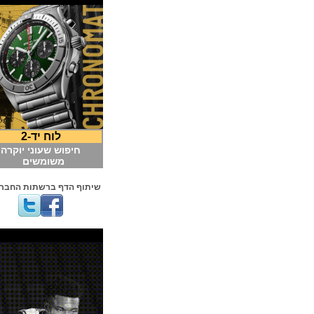
לוח יד-2
חיפוש שעוני יוקרה
משומשים
שיתוף הדף ברשתות החברתיות