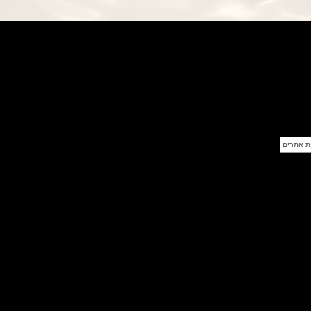
פנראי חוגה ומנגנון שילדי Officine
Panerai Submersible S
BRABUS Shadow Black Ops
השעון בסדרה מוגבלת ש
(26/09/2021)
אומגה כרונוסקופ Omega
Speedmaster Chronoscope
(24/09/2021)
אודמר פיגה רויאל אוק בלוח שנה
נצחי Audemars Piguet Royal
Oak Perpetual Calendar
Titanium
(22/09/2021)
יגר לה קולטורה ריברסו מיניט רפיטר
Jaeger-LeCoultre Reverso
Tribute Minute Repeater
(21/09/2021)
אודמר פיגה קוד Audemars Piguet
Tourbillon Code 11.59
Openworked
(20/09/2021)
אוריס צלילה אפור Oris Divers
Sixty-Five Grey 40
(20/09/2021)
פנראיי קרבוטק מיוחד Officine