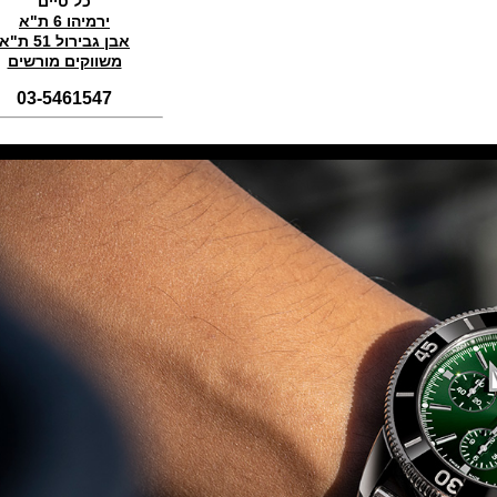
כל טיים
(01/11/2021)
ירמיהו 6 ת"א
אבן גבירול 51 ת"א
סדרת טופ גאן 2022 IWC Big Pilot
Perpetual Calendar Top Gun
משווקים מורשים
(31/10/2021)
03-5461547
אומגה אולימפיאדת החורף בסין
Omega Seamaster Aqua Terra
Beijing 2022
(29/10/2021)
פנראיי כרונוגרף Officine Panerai
Submersible Chrono Flyback
Mike Horn Edition
(28/10/2021)
גלאסהוטה אורגילנל 2022
Glashutte Original Senator
Excellence Perpetual Calendar
(27/10/2021)
פרלה 2022Perrelet Lab
Peripheral Dual Time Big Date
(26/10/2021)
ורסצ'ה כרונוגרף Versace Icon
Active Chronograph
(25/10/2021)
בלנקפיין Blancpain Fifty Fathoms
Bathyscaphe Bucherer Blue
(24/10/2021)