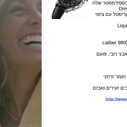
דמסטר שלה
,ספיר קריסטל עם ציפוי
מי של אומגה דגם caliber 9900
METAS מצוייד ב 54 אבני רובי, פועם
זרחני
ירים ואבזם
http