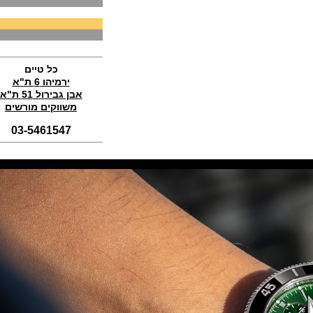
(04/11/2021)
בריגה טוריבלון 2022 Breguet
Classique Tourbillon Extra-Plat
Anniversaire
(01/11/2021)
כל טיים
סדרת טופ גאן 2022 IWC Big Pilot
ירמיהו 6 ת"א
Perpetual Calendar Top Gun
אבן גבירול 51 ת"א
(31/10/2021)
משווקים מורשים
אומגה אולימפיאדת החורף בסין
Omega Seamaster Aqua Terra
03-5461547
Beijing 2022
(29/10/2021)
פנראיי כרונוגרף Officine Panerai
Submersible Chrono Flyback
Mike Horn Edition
(28/10/2021)
גלאסהוטה אורגילנל 2022
Glashutte Original Senator
Excellence Perpetual Calendar
(27/10/2021)
פרלה 2022Perrelet Lab
Peripheral Dual Time Big Date
(26/10/2021)
ורסצ'ה כרונוגרף Versace Icon
Active Chronograph