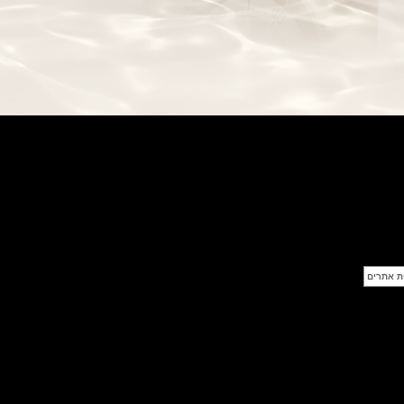
(28/09/2021)
יוליס נרדין Ulysse Nardin Diver
Chrono 44 Monaco Yacht Show
(27/09/2021)
פנראי חוגה ומנגנון שילדי Officine
Panerai Submersible S
BRABUS Shadow Black Ops
השעון בסדרה מוגבלת ש
(26/09/2021)
אומגה כרונוסקופ Omega
Speedmaster Chronoscope
(24/09/2021)
אודמר פיגה רויאל אוק בלוח שנה
נצחי Audemars Piguet Royal
Oak Perpetual Calendar
Titanium
(22/09/2021)
יגר לה קולטורה ריברסו מיניט רפיטר
Jaeger-LeCoultre Reverso
Tribute Minute Repeater
(21/09/2021)
אודמר פיגה קוד Audemars Piguet
Tourbillon Code 11.59
Openworked
(20/09/2021)