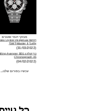
רולקס Rolex Oyster Perpetual
מבזקי דגמי שעונים
GMT-Master II "Lefty"
(31/03/2022)
ברייטלינג Breitling Avenger B01
Chronograph 45
(04/02/2022)
אוריס Oris Big Crown Pointer
Date Cervo Volante
(14/01/2022)
עכשיו בפורום שלנו...
טאג הויר TAG Heuer Carrera
Year of the Tiger
(09/01/2022)
אומגה ספידמסטר Omega
Speedmaster Caliber 321
שפהאוזן
Canopus Gold
(15/10/2025 18:52:00)
(05/01/2022)
שעון ברייטלינג לא עובד
"ושרון קונסטנטין" Vacheron
(07/11/2024 13:12:00)