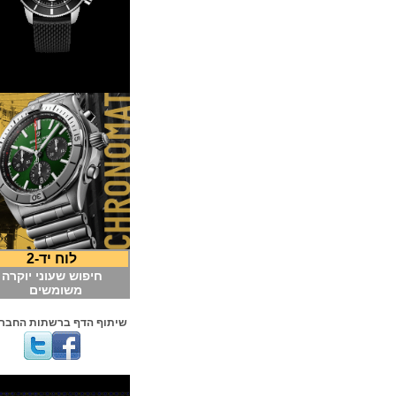
לוח יד-2
חיפוש שעוני יוקרה
משומשים
שיתוף הדף ברשתות החברתיות