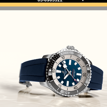
זניט נשים Zenith Chronomaster
Original
(08/10/2021)
אודמר פיגה קונספט Audemars
Piguet Royal Oak Concept
Flying Tourbillon
(07/10/2021)
אוריס מהדורת מטוסים מיוחדת Oris
Big Crown ProPilot Rega Fleet
(04/10/2021)
זניט מהדרות בוטיק Zenith
Chronomaster Original Boutique
Edition
(03/10/2021)
בל אנד רוס יהלומים Bell & Ross
BR 05 Diamond
(01/10/2021)
סייקו כרונוגרף Seiko Speed Timer
Automatic Chronograph
(30/09/2021)
יוליס נרדין Ulysse Nardin Marine
Megayacht
(29/09/2021)
בל אנד רוס שעון זהב שילדי Bell &
Ross BR 05 Skeleton Gold