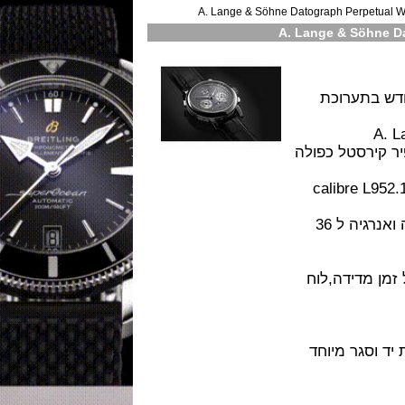
תערוכת
41 מ"מ ,ספיר קירסטל כפולה
גה מתיחה ידנית דגם calibre L952.1
(Escapement) פועם בתדר 18,000 פעימות לשעה ואנרגיה ל 36
דידה,לוח
גר מיוחד