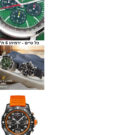
כל טיים - ירמיהו 6 ת"א