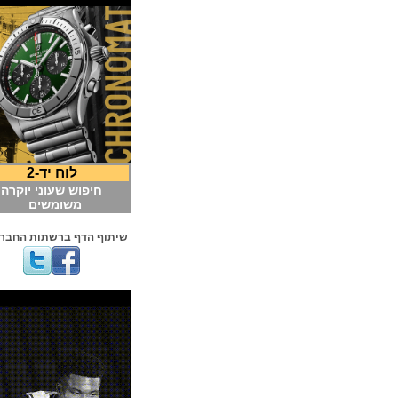
לוח יד-2
חיפוש שעוני יוקרה
משומשים
שיתוף הדף ברשתות החברתיות