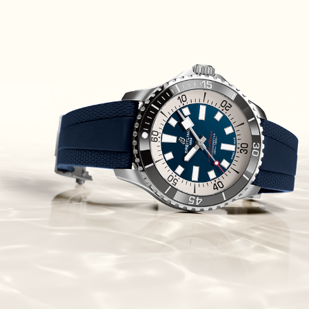
Piguet Royal Oak Concept
Flying Tourbillon
(07/10/2021)
אוריס מהדורת מטוסים מיוחדת Oris
Big Crown ProPilot Rega Fleet
(04/10/2021)
זניט מהדרות בוטיק Zenith
Chronomaster Original Boutique
Edition
(03/10/2021)
בל אנד רוס יהלומים Bell & Ross
BR 05 Diamond
(01/10/2021)
סייקו כרונוגרף Seiko Speed Timer
Automatic Chronograph
(30/09/2021)
יוליס נרדין Ulysse Nardin Marine
Megayacht
(29/09/2021)
בל אנד רוס שעון זהב שילדי Bell &
Ross BR 05 Skeleton Gold
(28/09/2021)
יוליס נרדין Ulysse Nardin Diver
Chrono 44 Monaco Yacht Show
(27/09/2021)