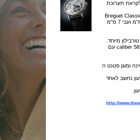
ת תערוכת
Breguet C
השעון זמין בפלטינה או זהב מלא 18K בקוטר 42 מ"מ ועבי 7 מ"מ
ן מיוחד.
המנגנון ביצור עצמי של בריגה , אוטומטי דגם caliber 581DR עם
ה ומוגן פטנט ה
חשב לאחד
http://ww