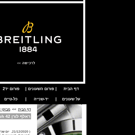
דף הבית
|
פורום השעונים
|
פורום יד2
על שעונים
|
יד-שנייה
|
כל-טיים
דף הבית
>>
מבזקי ד
ראלף לורן Ralph Lauren Automotive Chronograph 42
( 21/12/2020, יום שני)