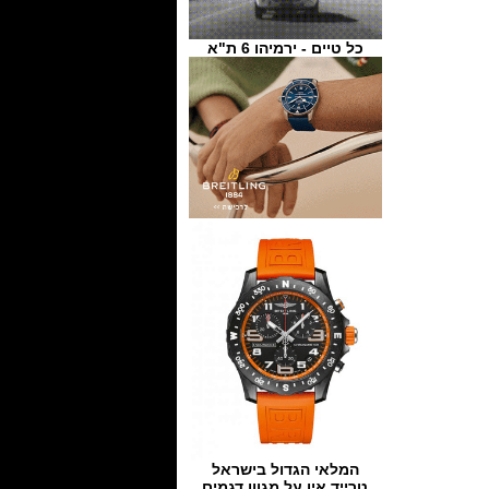
כל טיים - ירמיהו 6 ת"א
המלאי הגדול בישראל
טרייד אין על מגוון דגמים