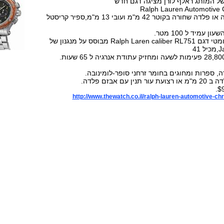
ל המותג ראלף לורן מציגה דגם חדש
Ralph Lauren Automotive
השעון זמין בפלדה או פלדה שחורה בקוטר 42 מ"מ ועובי 13 מ"מ,ספיר קריסטל
 עמיד ל 100 מטר.
המנגנון מכני אוטומטי דגם Ralph Laren caliber RL751 מבוסס על מנגנון של
41
, ספרות ומחוגים בחומר זרחני סופר-לומינובה.
 עם אבזם פלדה.
http://www.thewatch.co.il/ralph-lauren-automotive-c