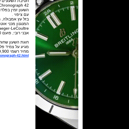
חטיבת השעונים ש
 Chronograph 42
עם ציפוי .
בזל עץ אמבולה, השעון
Jaeger-LeCoultre,מכיל 
אבני רובי, פועם 28,800 פעימות לשעה ומחזיק עתודת אנרגיה ל 65 שעות.
חוגת השעון שחורה
מגיע על צמיד פלדה ב 20 מ"מ או רצועת עור תנין
מחיר רשמי $9,900.
hronograph-42.html