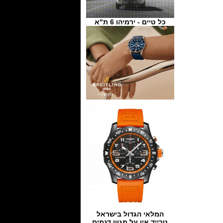
כל טיים - ירמיהו 6 ת"א
המלאי הגדול בישראל
טרייד אין על מגוון דגמים