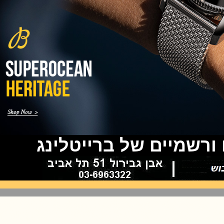
(24/10/2021)
שעון IWC Chronograph Edition
IWC x Hot Wheels Racing Works
(19/10/2021)
פטק פיליפ כרונוגרף 2022Patek
Philippe Chronograph
Complications
(17/10/2021)
שעון צלילה פורטיס Fortis
Marinemaster M-44 Diver
(14/10/2021)
גרובל פורסיי זמן כדור הארץ
Greubel Forsey GMT Earth Final
Edition
(13/10/2021)
שמיים של ברייטלינג
סייקו טרטל Seiko Prospex Sea
Turtle U.S. Special Edition
(11/10/2021)
אדוקס עם ב.מ.וו Edox and BMW
M Motorsports
(10/10/2021)
זניט נשים Zenith Chronomaster
Original
(08/10/2021)
אודמר פיגה קונספט Audemars