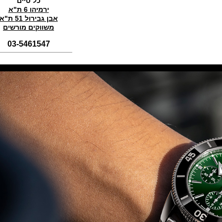
כל טיים
Anniversaire
(01/11/2021)
ירמיהו 6 ת"א
אבן גבירול 51 ת"א
סדרת טופ גאן 2022 IWC Big Pilot
משווקים מורשים
Perpetual Calendar Top Gun
(31/10/2021)
03-5461547
אומגה אולימפיאדת החורף בסין
Omega Seamaster Aqua Terra
Beijing 2022
(29/10/2021)
פנראיי כרונוגרף Officine Panerai
Submersible Chrono Flyback
Mike Horn Edition
(28/10/2021)
גלאסהוטה אורגילנל 2022
Glashutte Original Senator
Excellence Perpetual Calendar
(27/10/2021)
פרלה 2022Perrelet Lab
Peripheral Dual Time Big Date
(26/10/2021)
ורסצ'ה כרונוגרף Versace Icon
Active Chronograph
(25/10/2021)
בלנקפיין Blancpain Fifty Fathoms
Bathyscaphe Bucherer Blue