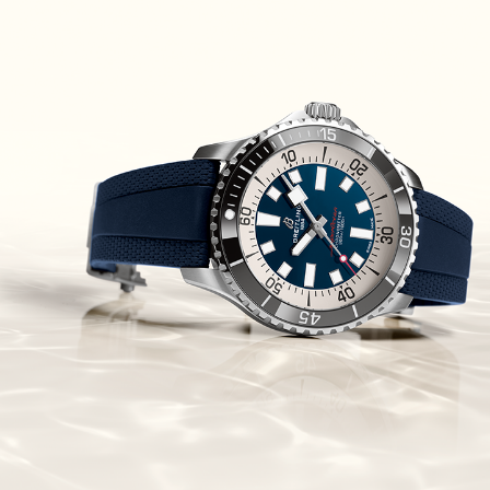
Piguet Royal Oak Concept
Flying Tourbillon
(07/10/2021)
אוריס מהדורת מטוסים מיוחדת Oris
Big Crown ProPilot Rega Fleet
(04/10/2021)
זניט מהדרות בוטיק Zenith
Chronomaster Original Boutique
Edition
(03/10/2021)
בל אנד רוס יהלומים Bell & Ross
BR 05 Diamond
(01/10/2021)
סייקו כרונוגרף Seiko Speed Timer
Automatic Chronograph
(30/09/2021)
יוליס נרדין Ulysse Nardin Marine
Megayacht
(29/09/2021)
בל אנד רוס שעון זהב שילדי Bell &
Ross BR 05 Skeleton Gold
(28/09/2021)
יוליס נרדין Ulysse Nardin Diver
Chrono 44 Monaco Yacht Show
(27/09/2021)