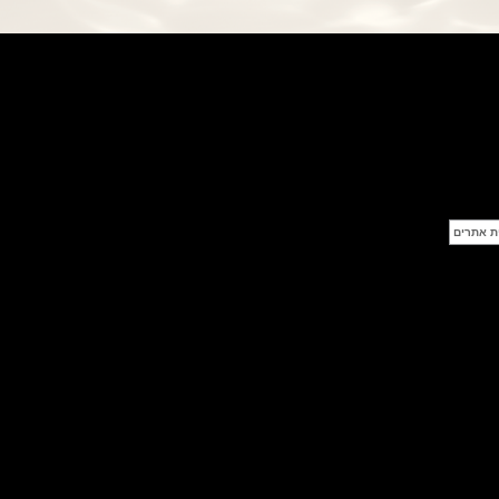
פנראי חוגה ומנגנון שילדי Officine
Panerai Submersible S
BRABUS Shadow Black Ops
השעון בסדרה מוגבלת ש
(26/09/2021)
אומגה כרונוסקופ Omega
Speedmaster Chronoscope
(24/09/2021)
אודמר פיגה רויאל אוק בלוח שנה
נצחי Audemars Piguet Royal
Oak Perpetual Calendar
Titanium
(22/09/2021)
יגר לה קולטורה ריברסו מיניט רפיטר
Jaeger-LeCoultre Reverso
Tribute Minute Repeater
(21/09/2021)
אודמר פיגה קוד Audemars Piguet
Tourbillon Code 11.59
Openworked
(20/09/2021)
אוריס צלילה אפור Oris Divers
Sixty-Five Grey 40
(20/09/2021)
פנראיי קרבוטק מיוחד Officine