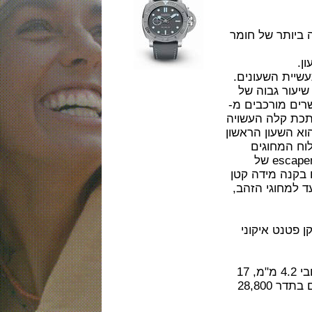
ר של חומר
ת השעונים.
ר גבוה של
ורכבים מ-
ת קלה העשויה
ותר מ- 80%. ELAB-ID הוא השעון הראשון
 לוח המחוגים
והמחוגים שלו וב 100% סיליקון ממוחזר עשוי escapement של
 מידה קטן
גי הזהב,
 התקן פטנט איקוני
המנגנון מכני אוטומטי ביצור עצמי דגם P.900e בעובי 4.2 מ"מ, 17
אבני רובי, ממוחזרים ועוד 5 אבני רובי רכילים פועם בתדר 28,800