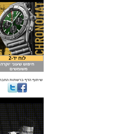
לוח יד-2
חיפוש שעוני יוקרה
משומשים
שיתוף הדף ברשתות החברתיות