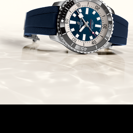
Chronomaster Original Boutique
Edition
(03/10/2021)
בל אנד רוס יהלומים Bell & Ross
BR 05 Diamond
(01/10/2021)
סייקו כרונוגרף Seiko Speed Timer
Automatic Chronograph
(30/09/2021)
יוליס נרדין Ulysse Nardin Marine
Megayacht
(29/09/2021)
בל אנד רוס שעון זהב שילדי Bell &
Ross BR 05 Skeleton Gold
(28/09/2021)
יוליס נרדין Ulysse Nardin Diver
Chrono 44 Monaco Yacht Show
(27/09/2021)
פנראי חוגה ומנגנון שילדי Officine
Panerai Submersible S
BRABUS Shadow Black Ops
השעון בסדרה מוגבלת ש
(26/09/2021)
אומגה כרונוסקופ Omega
Speedmaster Chronoscope