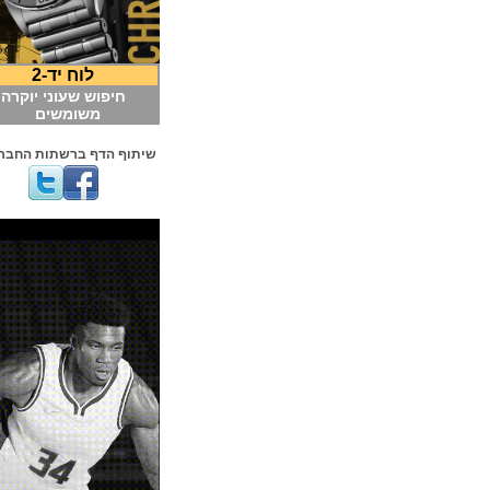
לוח יד-2
חיפוש שעוני יוקרה
משומשים
שיתוף הדף ברשתות החברתיות