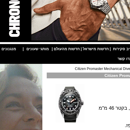
ות
|
חדשות מישראל
|
חדשות מהעולם
|
מותגי שעונים
|
מנגנונים
|
גוף השעון בסופר טיטניום עם ציפוי Duratect DLC, בקטר 46 מ"מ