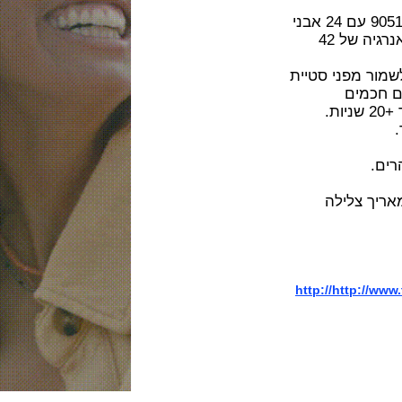
מנגנון מכני אוטומטי ביצור עצמי של סיטיזן קליבר 9051 עם 24 אבני
רובי ,פועם 28,800 פעימות לשעה ומחזיק עתודת אנרגיה של 42
מפני סטיית
ים
צלילה
http://http