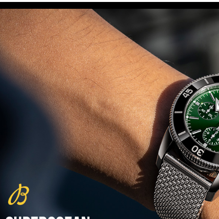
(29/10/2021)
פנראיי כרונוגרף Officine Panerai
Submersible Chrono Flyback
Mike Horn Edition
(28/10/2021)
גלאסהוטה אורגילנל 2022
Glashutte Original Senator
Excellence Perpetual Calendar
(27/10/2021)
פרלה 2022Perrelet Lab
Peripheral Dual Time Big Date
(26/10/2021)
ורסצ'ה כרונוגרף Versace Icon
Active Chronograph
(25/10/2021)
בלנקפיין Blancpain Fifty Fathoms
Bathyscaphe Bucherer Blue
(24/10/2021)
שעון IWC Chronograph Edition
IWC x Hot Wheels Racing Works
(19/10/2021)
פטק פיליפ כרונוגרף 2022Patek
Philippe Chronograph
Complications