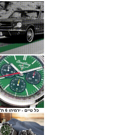
כל טיים - ירמיהו 6 ת"א