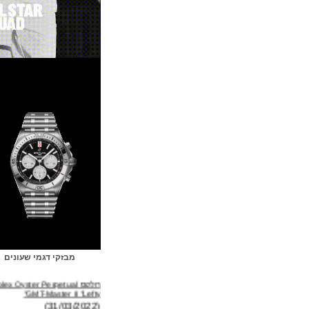
מבזקי דגמי שעונים
רולקס Rolex Oyster Perpetual
GMT-Master II "Lefty"
(31/03/2022)