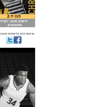
לוח יד-2
חיפוש שעוני יוקרה
משומשים
שיתוף הדף ברשתות החברתיות