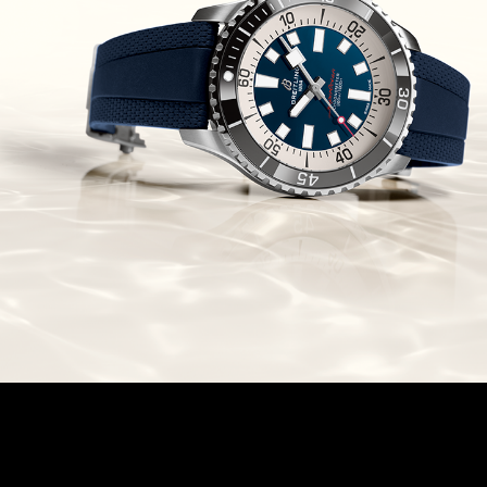
Chronomaster Original Boutique
Edition
(03/10/2021)
בל אנד רוס יהלומים Bell & Ross
BR 05 Diamond
(01/10/2021)
סייקו כרונוגרף Seiko Speed Timer
Automatic Chronograph
(30/09/2021)
יוליס נרדין Ulysse Nardin Marine
Megayacht
(29/09/2021)
בל אנד רוס שעון זהב שילדי Bell &
Ross BR 05 Skeleton Gold
(28/09/2021)
יוליס נרדין Ulysse Nardin Diver
Chrono 44 Monaco Yacht Show
(27/09/2021)
פנראי חוגה ומנגנון שילדי Officine
Panerai Submersible S
BRABUS Shadow Black Ops
השעון בסדרה מוגבלת ש
(26/09/2021)
אומגה כרונוסקופ Omega
Speedmaster Chronoscope