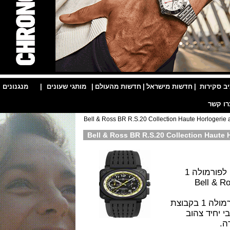
ות
|
חדשות מישראל
|
חדשות מהעולם
|
מותגי שעונים
|
מנגנונים
|
רמולה 1 2020 Bell & Ross BR R.S.20 Collection Haute Horlogerie and
לה 1
Bel
בשנת 2016 הפך המותג לשותף רשמי של צוות פורמולה 1 בקבוצת
י יחיד צהוב