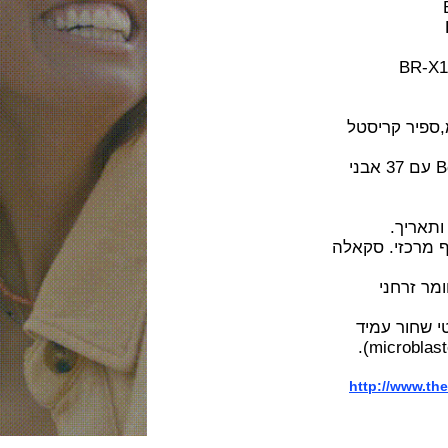
B
"מט" ב 42 מ"מ,ספיר קריסטל
המנגנון מכני אוטומטי caliber 301 של Bell & Ross עם 37 אבני
בשעה 3 ותאריך.
ונוגרף מרכזי. סקאלה
חני
ר עמיד
http://w