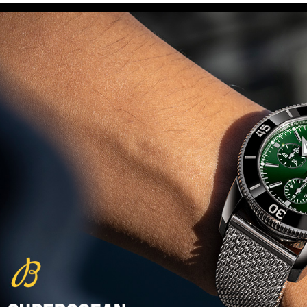
(29/10/2021)
פנראיי כרונוגרף Officine Panerai
Submersible Chrono Flyback
Mike Horn Edition
(28/10/2021)
גלאסהוטה אורגילנל 2022
Glashutte Original Senator
Excellence Perpetual Calendar
(27/10/2021)
פרלה 2022Perrelet Lab
Peripheral Dual Time Big Date
(26/10/2021)
ורסצ'ה כרונוגרף Versace Icon
Active Chronograph
(25/10/2021)
בלנקפיין Blancpain Fifty Fathoms
Bathyscaphe Bucherer Blue
(24/10/2021)
שעון IWC Chronograph Edition
IWC x Hot Wheels Racing Works
(19/10/2021)
פטק פיליפ כרונוגרף 2022Patek
Philippe Chronograph
Complications