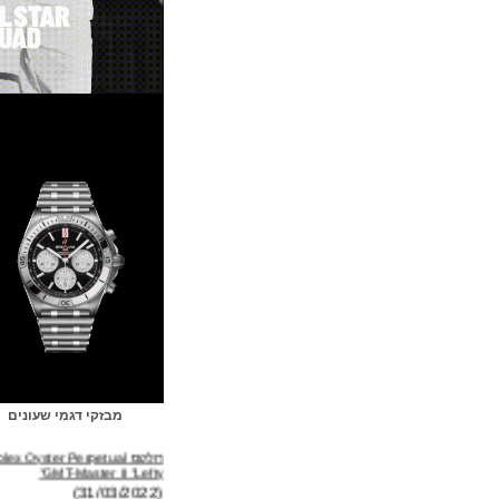
מבזקי דגמי שעונים
רולקס Rolex Oyster Perpetual
GMT-Master II "Lefty"
(31/03/2022)