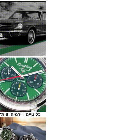
כל טיים - ירמיהו 6 ת"א