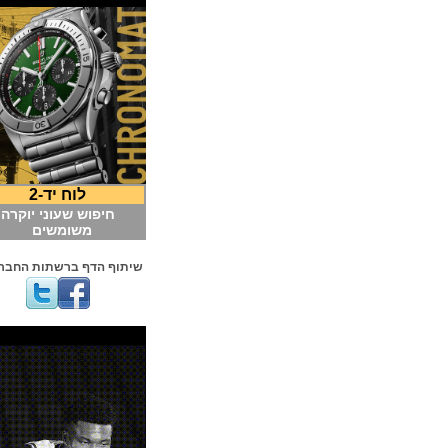
לוח יד-2
חיפוש שעוני יוקרה
משומשים
שיתוף הדף ברשתות החברתיות