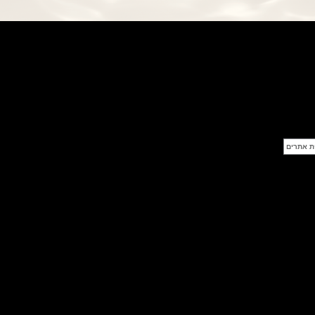
פנראי חוגה ומנגנון שילדי Officine
Panerai Submersible S
BRABUS Shadow Black Ops
השעון בסדרה מוגבלת ש
(26/09/2021)
אומגה כרונוסקופ Omega
Speedmaster Chronoscope
(24/09/2021)
אודמר פיגה רויאל אוק בלוח שנה
נצחי Audemars Piguet Royal
Oak Perpetual Calendar
Titanium
(22/09/2021)
יגר לה קולטורה ריברסו מיניט רפיטר
Jaeger-LeCoultre Reverso
Tribute Minute Repeater
(21/09/2021)
אודמר פיגה קוד Audemars Piguet
Tourbillon Code 11.59
Openworked
(20/09/2021)
אוריס צלילה אפור Oris Divers
Sixty-Five Grey 40
(20/09/2021)
פנראיי קרבוטק מיוחד Officine