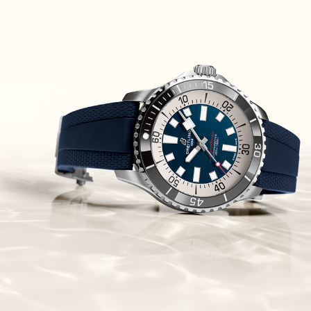
Piguet Royal Oak Concept
Flying Tourbillon
(07/10/2021)
אוריס מהדורת מטוסים מיוחדת Oris
Big Crown ProPilot Rega Fleet
(04/10/2021)
זניט מהדרות בוטיק Zenith
Chronomaster Original Boutique
Edition
(03/10/2021)
בל אנד רוס יהלומים Bell & Ross
BR 05 Diamond
(01/10/2021)
סייקו כרונוגרף Seiko Speed Timer
Automatic Chronograph
(30/09/2021)
יוליס נרדין Ulysse Nardin Marine
Megayacht
(29/09/2021)
בל אנד רוס שעון זהב שילדי Bell &
Ross BR 05 Skeleton Gold
(28/09/2021)
יוליס נרדין Ulysse Nardin Diver
Chrono 44 Monaco Yacht Show
(27/09/2021)