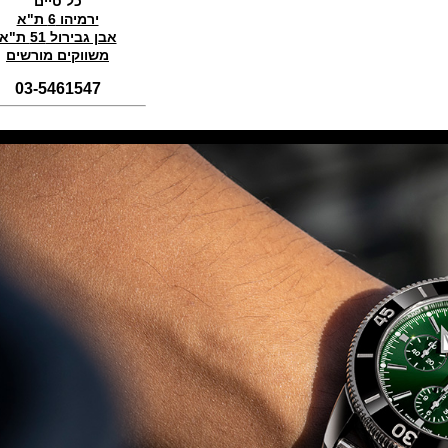
כל טיים
(01/11/2021)
ירמיהו 6 ת"א
אבן גבירול 51 ת"א
סדרת טופ גאן 2022 IWC Big Pilot
Perpetual Calendar Top Gun
משווקים מורשים
(31/10/2021)
03-5461547
אומגה אולימפיאדת החורף בסין
Omega Seamaster Aqua Terra
Beijing 2022
(29/10/2021)
פנראיי כרונוגרף Officine Panerai
Submersible Chrono Flyback
Mike Horn Edition
(28/10/2021)
גלאסהוטה אורגילנל 2022
Glashutte Original Senator
Excellence Perpetual Calendar
(27/10/2021)
פרלה 2022Perrelet Lab
Peripheral Dual Time Big Date
(26/10/2021)
ורסצ'ה כרונוגרף Versace Icon
Active Chronograph
(25/10/2021)
בלנקפיין Blancpain Fifty Fathoms
Bathyscaphe Bucherer Blue