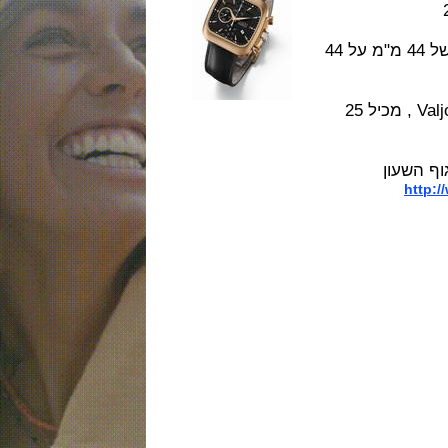
גוף השעון עשוי ברונזה משולבת על פלדה מרובע של 44 מ"מ על 44
המנגנון הוא מכני אוטומטי של ETA דגם Valjoux 7750 , מכיל 25
עון