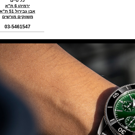
כל טיים
(01/11/2021)
ירמיהו 6 ת"א
אבן גבירול 51 ת"א
סדרת טופ גאן 2022 IWC Big Pilot
Perpetual Calendar Top Gun
משווקים מורשים
(31/10/2021)
03-5461547
אומגה אולימפיאדת החורף בסין
Omega Seamaster Aqua Terra
Beijing 2022
(29/10/2021)
פנראיי כרונוגרף Officine Panerai
Submersible Chrono Flyback
Mike Horn Edition
(28/10/2021)
גלאסהוטה אורגילנל 2022
Glashutte Original Senator
Excellence Perpetual Calendar
(27/10/2021)
פרלה 2022Perrelet Lab
Peripheral Dual Time Big Date
(26/10/2021)
ורסצ'ה כרונוגרף Versace Icon
Active Chronograph
(25/10/2021)
בלנקפיין Blancpain Fifty Fathoms
Bathyscaphe Bucherer Blue
(24/10/2021)