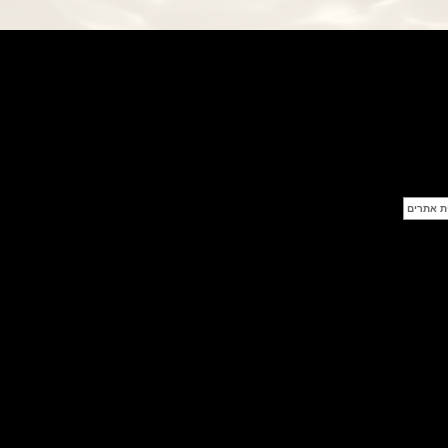
פנראי חוגה ומנגנון שילדי Officine
Panerai Submersible S
BRABUS Shadow Black Ops
השעון בסדרה מוגבלת ש
(26/09/2021)
אומגה כרונוסקופ Omega
Speedmaster Chronoscope
(24/09/2021)
אודמר פיגה רויאל אוק בלוח שנה
נצחי Audemars Piguet Royal
Oak Perpetual Calendar
Titanium
(22/09/2021)
יגר לה קולטורה ריברסו מיניט רפיטר
Jaeger-LeCoultre Reverso
Tribute Minute Repeater
(21/09/2021)
אודמר פיגה קוד Audemars Piguet
Tourbillon Code 11.59
Openworked
(20/09/2021)
אוריס צלילה אפור Oris Divers
Sixty-Five Grey 40
(20/09/2021)
פנראיי קרבוטק מיוחד Officine