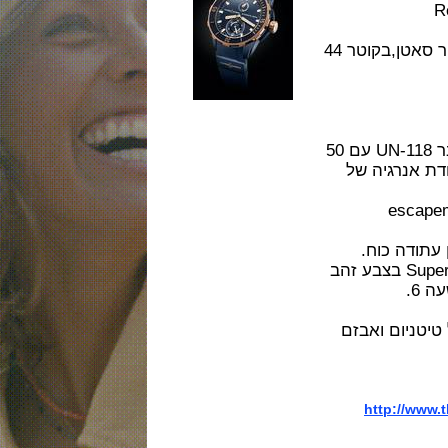
גוף השעון בצבע כחול בטיטניום PVD מלוטש וגימור סאטן,בקוטר 44
מנגנון מכני אוטומטי של Ulysse Nardin דגם קליבר UN-118 עם 50
ת אנרגיה של
escapement
ה כוח.
חוגה כחולה עם זהב מדדים ומחוגים ב SuperLuminova בצבע זהב
נט PVD כחול טיטניום ואבזם
http:/