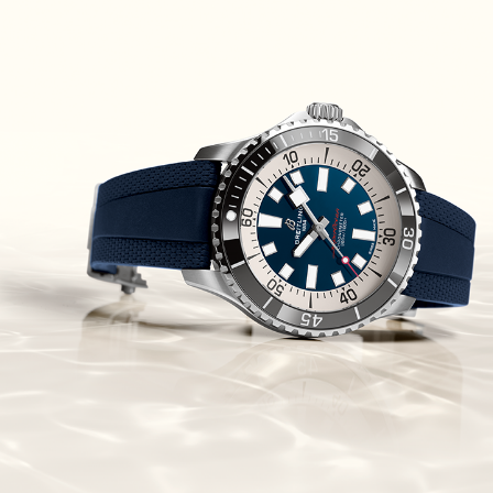
Piguet Royal Oak Concept
Flying Tourbillon
(07/10/2021)
אוריס מהדורת מטוסים מיוחדת Oris
Big Crown ProPilot Rega Fleet
(04/10/2021)
זניט מהדרות בוטיק Zenith
Chronomaster Original Boutique
Edition
(03/10/2021)
בל אנד רוס יהלומים Bell & Ross
BR 05 Diamond
(01/10/2021)
סייקו כרונוגרף Seiko Speed Timer
Automatic Chronograph
(30/09/2021)
יוליס נרדין Ulysse Nardin Marine
Megayacht
(29/09/2021)
בל אנד רוס שעון זהב שילדי Bell &
Ross BR 05 Skeleton Gold
(28/09/2021)
יוליס נרדין Ulysse Nardin Diver
Chrono 44 Monaco Yacht Show
(27/09/2021)