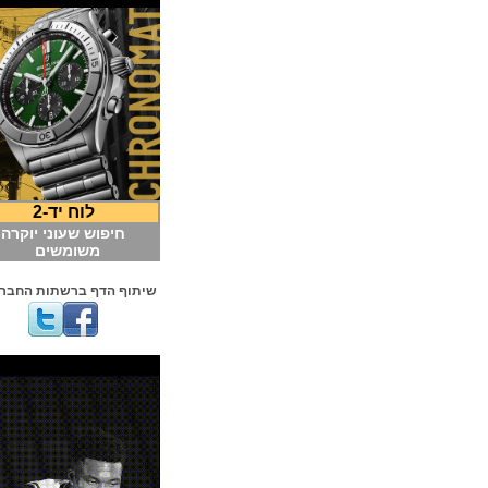
לוח יד-2
חיפוש שעוני יוקרה
משומשים
שיתוף הדף ברשתות החברתיות