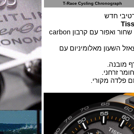
T-Race Cycling Chronograph
י חדש
השעון בפלדת אל חלד עם ציפוי PVD שחור ואפור עם קרבון carbon
ל 100 מטר,בעאזל השעון מאלומיניום עם
זרחני.
לדה מקורי.