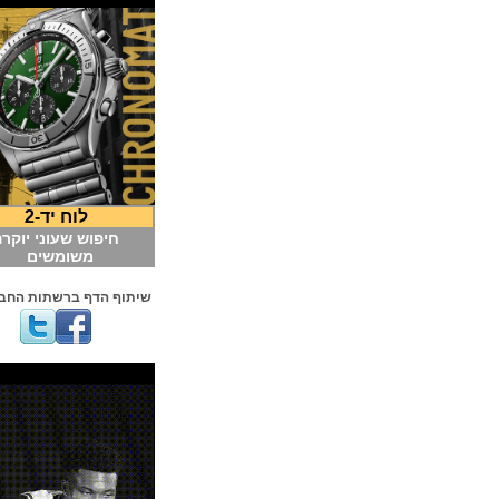
לוח יד-2
חיפוש שעוני יוקרה
משומשים
שיתוף הדף ברשתות החברתיות