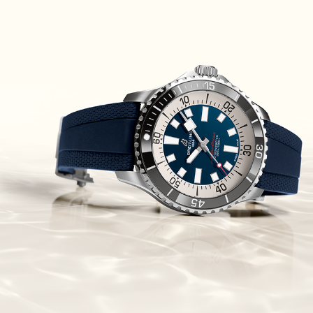
Piguet Royal Oak Concept
Flying Tourbillon
(07/10/2021)
אוריס מהדורת מטוסים מיוחדת Oris
Big Crown ProPilot Rega Fleet
(04/10/2021)
זניט מהדרות בוטיק Zenith
Chronomaster Original Boutique
Edition
(03/10/2021)
בל אנד רוס יהלומים Bell & Ross
BR 05 Diamond
(01/10/2021)
סייקו כרונוגרף Seiko Speed Timer
Automatic Chronograph
(30/09/2021)
יוליס נרדין Ulysse Nardin Marine
Megayacht
(29/09/2021)
בל אנד רוס שעון זהב שילדי Bell &
Ross BR 05 Skeleton Gold
(28/09/2021)
יוליס נרדין Ulysse Nardin Diver
Chrono 44 Monaco Yacht Show
(27/09/2021)