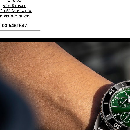
כל טיים
(01/11/2021)
ירמיהו 6 ת"א
אבן גבירול 51 ת"א
סדרת טופ גאן 2022 IWC Big Pilot
Perpetual Calendar Top Gun
משווקים מורשים
(31/10/2021)
03-5461547
אומגה אולימפיאדת החורף בסין
Omega Seamaster Aqua Terra
Beijing 2022
(29/10/2021)
פנראיי כרונוגרף Officine Panerai
Submersible Chrono Flyback
Mike Horn Edition
(28/10/2021)
גלאסהוטה אורגילנל 2022
Glashutte Original Senator
Excellence Perpetual Calendar
(27/10/2021)
פרלה 2022Perrelet Lab
Peripheral Dual Time Big Date
(26/10/2021)
ורסצ'ה כרונוגרף Versace Icon
Active Chronograph
(25/10/2021)
בלנקפיין Blancpain Fifty Fathoms
Bathyscaphe Bucherer Blue
(24/10/2021)