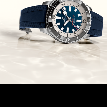
Chronomaster Original Boutique
Edition
(03/10/2021)
בל אנד רוס יהלומים Bell & Ross
BR 05 Diamond
(01/10/2021)
סייקו כרונוגרף Seiko Speed Timer
Automatic Chronograph
(30/09/2021)
יוליס נרדין Ulysse Nardin Marine
Megayacht
(29/09/2021)
בל אנד רוס שעון זהב שילדי Bell &
Ross BR 05 Skeleton Gold
(28/09/2021)
יוליס נרדין Ulysse Nardin Diver
Chrono 44 Monaco Yacht Show
(27/09/2021)
פנראי חוגה ומנגנון שילדי Officine
Panerai Submersible S
BRABUS Shadow Black Ops
השעון בסדרה מוגבלת ש
(26/09/2021)
אומגה כרונוסקופ Omega
Speedmaster Chronoscope