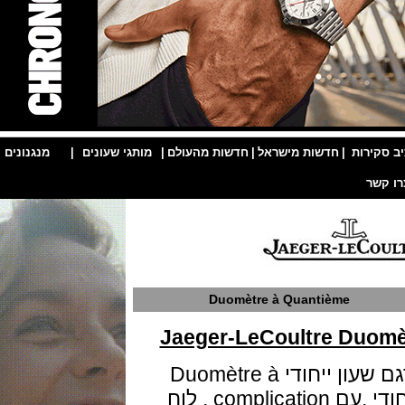
ות
|
חדשות מישראל
|
חדשות מהעולם
|
מותגי שעונים
|
מנגנונים
|
Duomètre à Quantième
Jaeger-LeCoultre Du
מותג השעונים היוקרתי "יגר" מנפיק דגם שעון ייחודי Duomètre à
Quantième ,השעון בעיצוב אלגנטי ייחודי ,עם complication , לוח