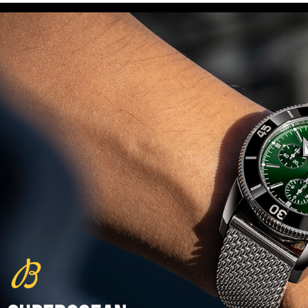
(29/10/2021)
פנראיי כרונוגרף Officine Panerai
Submersible Chrono Flyback
Mike Horn Edition
(28/10/2021)
גלאסהוטה אורגילנל 2022
Glashutte Original Senator
Excellence Perpetual Calendar
(27/10/2021)
פרלה 2022Perrelet Lab
Peripheral Dual Time Big Date
(26/10/2021)
ורסצ'ה כרונוגרף Versace Icon
Active Chronograph
(25/10/2021)
בלנקפיין Blancpain Fifty Fathoms
Bathyscaphe Bucherer Blue
(24/10/2021)
שעון IWC Chronograph Edition
IWC x Hot Wheels Racing Works
(19/10/2021)
פטק פיליפ כרונוגרף 2022Patek
Philippe Chronograph
Complications
(17/10/2021)