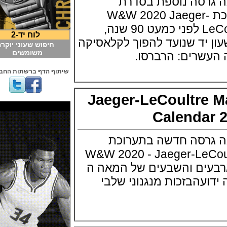
רסה נוספת בסדרת
יברסו שלה בתערוכת W&W 2020 Jaeger-
LeCoultre Reverso One לפני כמעט 90 שנה,
לוח יד-2
יד שנועד להפוך לקלאסיקה
חיפוש שעוני יוקרה
משומשים
רים: הרברסו.
שיתוף הדף ברשתות החברתיות
Jaeger-LeCoultre
Calenda
גרסה חדשה בתערוכת
W&W 2020 - Jaeger-LeC
ארבעים והשבעים של המאה ה
ועהבזכות מנגנוני שלבי