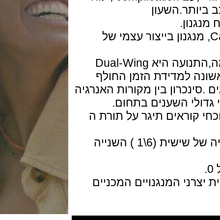
ותר.השעון
נון.
 של המנגנון הייחודי Calibre 381, מנגנון בייצור עצמי של
המשלב תנועה מדוייקת יחד עם עוצמה,התנועה היא Dual-Wing
ה למדידת הזמן החולף
נכרון בין מקורות האנרגיה
לי השענים בתחום.
 קוראים תיגר על תורת ה
השעון משיג נתוני דיוק יוצאי דופן,סטייה של שישית (6\1 ) השנייה
רני המנגנויים המכניים