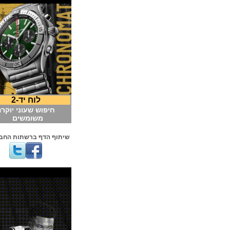
לוח יד-2
חיפוש שעוני יוקרה
משומשים
שיתוף הדף ברשתות החברתיות