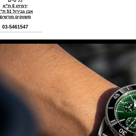
כל טיים
(01/11/2021)
ירמיהו 6 ת"א
אבן גבירול 51 ת"א
סדרת טופ גאן 2022 IWC Big Pilot
Perpetual Calendar Top Gun
משווקים מורשים
(31/10/2021)
03-5461547
אומגה אולימפיאדת החורף בסין
Omega Seamaster Aqua Terra
Beijing 2022
(29/10/2021)
פנראיי כרונוגרף Officine Panerai
Submersible Chrono Flyback
Mike Horn Edition
(28/10/2021)
גלאסהוטה אורגילנל 2022
Glashutte Original Senator
Excellence Perpetual Calendar
(27/10/2021)
פרלה 2022Perrelet Lab
Peripheral Dual Time Big Date
(26/10/2021)
ורסצ'ה כרונוגרף Versace Icon
Active Chronograph
(25/10/2021)
בלנקפיין Blancpain Fifty Fathoms
Bathyscaphe Bucherer Blue
(24/10/2021)