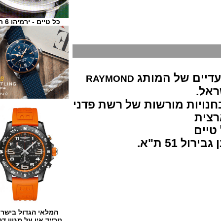
כל טיים - ירמיהו 6 ת"א
ים של המותג
RAYMOND
ות מורשות של רשת פדני
ת
ם
המלאי הגדול בישראל
טרייד אין על מגוון דגמים