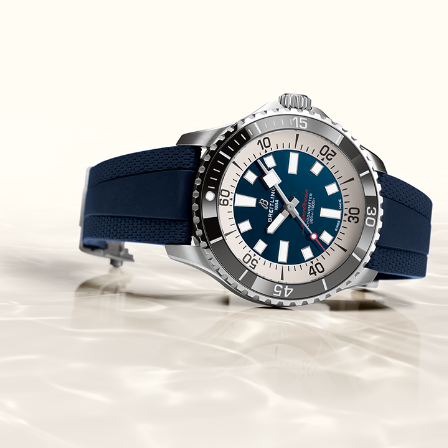
Piguet Royal Oak Concept
Flying Tourbillon
(07/10/2021)
אוריס מהדורת מטוסים מיוחדת Oris
Big Crown ProPilot Rega Fleet
(04/10/2021)
זניט מהדרות בוטיק Zenith
Chronomaster Original Boutique
Edition
(03/10/2021)
בל אנד רוס יהלומים Bell & Ross
BR 05 Diamond
(01/10/2021)
סייקו כרונוגרף Seiko Speed Timer
Automatic Chronograph
(30/09/2021)
יוליס נרדין Ulysse Nardin Marine
Megayacht
(29/09/2021)
בל אנד רוס שעון זהב שילדי Bell &
Ross BR 05 Skeleton Gold
(28/09/2021)
יוליס נרדין Ulysse Nardin Diver
Chrono 44 Monaco Yacht Show
(27/09/2021)