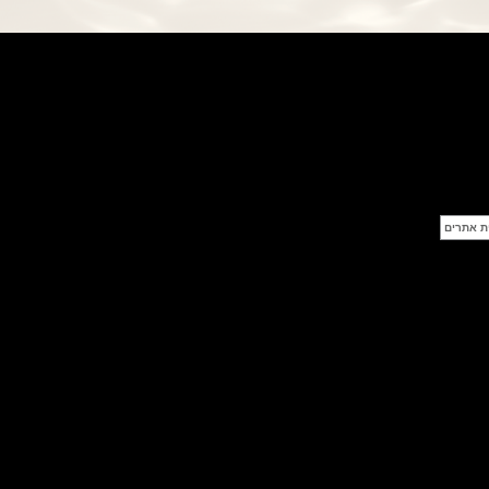
פנראי חוגה ומנגנון שילדי Officine
Panerai Submersible S
BRABUS Shadow Black Ops
השעון בסדרה מוגבלת ש
(26/09/2021)
אומגה כרונוסקופ Omega
Speedmaster Chronoscope
(24/09/2021)
אודמר פיגה רויאל אוק בלוח שנה
נצחי Audemars Piguet Royal
Oak Perpetual Calendar
Titanium
(22/09/2021)
יגר לה קולטורה ריברסו מיניט רפיטר
Jaeger-LeCoultre Reverso
Tribute Minute Repeater
(21/09/2021)
אודמר פיגה קוד Audemars Piguet
Tourbillon Code 11.59
Openworked
(20/09/2021)
אוריס צלילה אפור Oris Divers
Sixty-Five Grey 40
(20/09/2021)
פנראיי קרבוטק מיוחד Officine