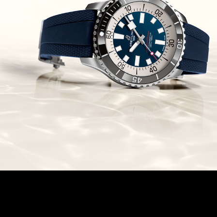
Chronomaster Original Boutique
Edition
(03/10/2021)
בל אנד רוס יהלומים Bell & Ross
BR 05 Diamond
(01/10/2021)
סייקו כרונוגרף Seiko Speed Timer
Automatic Chronograph
(30/09/2021)
יוליס נרדין Ulysse Nardin Marine
Megayacht
(29/09/2021)
בל אנד רוס שעון זהב שילדי Bell &
Ross BR 05 Skeleton Gold
(28/09/2021)
יוליס נרדין Ulysse Nardin Diver
Chrono 44 Monaco Yacht Show
(27/09/2021)
פנראי חוגה ומנגנון שילדי Officine
Panerai Submersible S
BRABUS Shadow Black Ops
השעון בסדרה מוגבלת ש
(26/09/2021)
אומגה כרונוסקופ Omega
Speedmaster Chronoscope