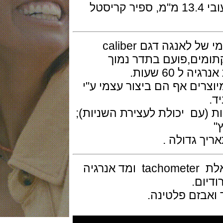
גוף השעון בפלטינה בקוטר 41 מ"מ ועובי 13.4 מ"מ, ספיר קריסטל
המנגנון גרמני מתיחה ידנית ביצור עצמי של לאנגה דגם caliber
ברגי זהב קתומים,פועם בתדר נמוך
רים אף הם ביצור עצמי ע"י
עם יכולת לעצירת השניות);
 גדולה .
חוגת השעון אף היא מכסף גרמני סקאלת tachometer ומד אנרגיה
ם.
זם פלטינה.