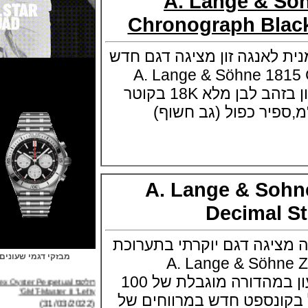
A. Lange & 
Chronograph Bl
אנגה זון מציגה דגם חדש
A. Lange & Söhne 1
Pulsimeter גוף השעון בזהב לבן מלא 18K בקוטר
בי 11 מ"מ,ספיר כפול (גב חשוף)
A. Lange & So
Decimal
גה דגם יוקרתי בתערוכת
מבזקי דגמי שעונים
A. Lange & Söhne Zeit
רולקס Rolex Oyster Perpetual
Decimal Strike השעון במהדורה מוגבלת של 100
GMT-Master II "Lefty"
(31/03/2022)
ונספט חדש במרווחים של