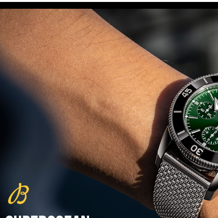
(29/10/2021)
פנראיי כרונוגרף Officine Panerai
Submersible Chrono Flyback
Mike Horn Edition
(28/10/2021)
גלאסהוטה אורגילנל 2022
Glashutte Original Senator
Excellence Perpetual Calendar
(27/10/2021)
פרלה 2022Perrelet Lab
Peripheral Dual Time Big Date
(26/10/2021)
ורסצ'ה כרונוגרף Versace Icon
Active Chronograph
(25/10/2021)
בלנקפיין Blancpain Fifty Fathoms
Bathyscaphe Bucherer Blue
(24/10/2021)
שעון IWC Chronograph Edition
IWC x Hot Wheels Racing Works
(19/10/2021)
פטק פיליפ כרונוגרף 2022Patek
Philippe Chronograph
Complications
(17/10/2021)