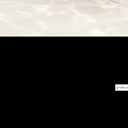
בל אנד רוס שעון זהב שילדי Bell &
Ross BR 05 Skeleton Gold
(28/09/2021)
יוליס נרדין Ulysse Nardin Diver
Chrono 44 Monaco Yacht Show
(27/09/2021)
פנראי חוגה ומנגנון שילדי Officine
Panerai Submersible S
BRABUS Shadow Black Ops
השעון בסדרה מוגבלת ש
(26/09/2021)
אומגה כרונוסקופ Omega
Speedmaster Chronoscope
(24/09/2021)
אודמר פיגה רויאל אוק בלוח שנה
נצחי Audemars Piguet Royal
Oak Perpetual Calendar
Titanium
(22/09/2021)
יגר לה קולטורה ריברסו מיניט רפיטר
Jaeger-LeCoultre Reverso
Tribute Minute Repeater
(21/09/2021)
אודמר פיגה קוד Audemars Piguet
Tourbillon Code 11.59
Openworked