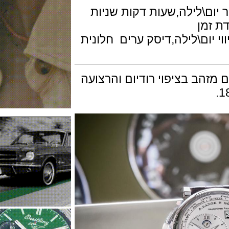
\לילה,שעות דקות שניות
ן
ום\לילה,דיסק ערים חלונית
ב בציפוי רודיום והרצועה