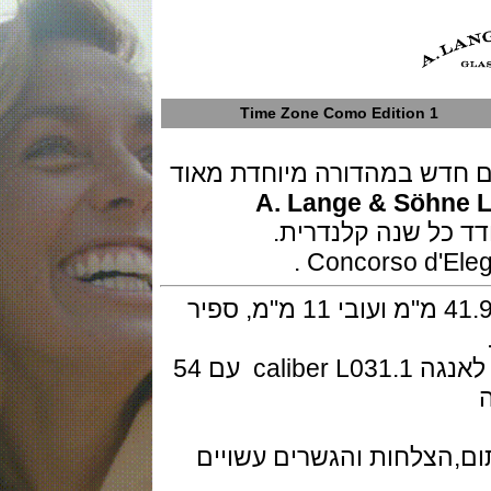
1 Time Zone Como Edition
דש במהדורה מיוחדת מאוד
A. Lange & Söh
ל שנה קלנדרית.
השעון בנוי זהב לבן מלא 18K בקוטר 41.9 מ"מ ועובי 11 מ"מ, ספיר
המנגנון מתיחה ידנית ביצור עצמי של לאנגה caliber L031.1 עם 54
הצלחות והגשרים עשויים