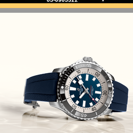
(10/10/2021)
זניט נשים Zenith Chronomaster
Original
(08/10/2021)
אודמר פיגה קונספט Audemars
Piguet Royal Oak Concept
Flying Tourbillon
(07/10/2021)
אוריס מהדורת מטוסים מיוחדת Oris
Big Crown ProPilot Rega Fleet
(04/10/2021)
זניט מהדרות בוטיק Zenith
Chronomaster Original Boutique
Edition
(03/10/2021)
בל אנד רוס יהלומים Bell & Ross
BR 05 Diamond
(01/10/2021)
סייקו כרונוגרף Seiko Speed Timer
Automatic Chronograph
(30/09/2021)
יוליס נרדין Ulysse Nardin Marine
Megayacht
(29/09/2021)