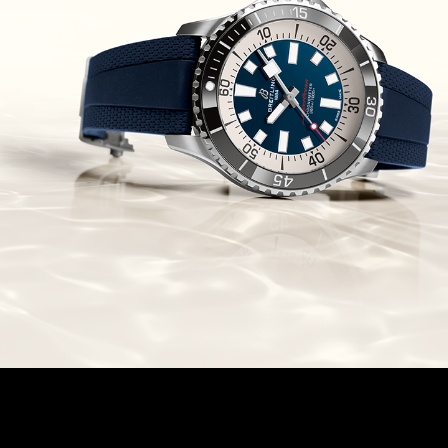
Chronomaster Original Boutique
Edition
(03/10/2021)
בל אנד רוס יהלומים Bell & Ross
BR 05 Diamond
(01/10/2021)
סייקו כרונוגרף Seiko Speed Timer
Automatic Chronograph
(30/09/2021)
יוליס נרדין Ulysse Nardin Marine
Megayacht
(29/09/2021)
בל אנד רוס שעון זהב שילדי Bell &
Ross BR 05 Skeleton Gold
(28/09/2021)
יוליס נרדין Ulysse Nardin Diver
Chrono 44 Monaco Yacht Show
(27/09/2021)
פנראי חוגה ומנגנון שילדי Officine
Panerai Submersible S
BRABUS Shadow Black Ops
השעון בסדרה מוגבלת ש
(26/09/2021)
אומגה כרונוסקופ Omega
Speedmaster Chronoscope