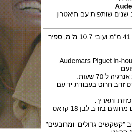
A
בלת של 99 יחידות לרכל 10 שנים שותפות עם תיאטרון
גוף השעון בזהב לבן 18 קארט בקוטר 41 מ"מ ועובי 10.7 מ"מ, ספיר
וטומטי ביצור עצמי Audemars Piguet in-house
32 מ"מ עשוי 22 קארט זהב חרוט בעבודת יד עם
 ותאריך.
החוגה היא האמייל בכחול המעושן עם מחוגים בזהב לבן 18 קראט
קשקשים גדולים ומרובעים"