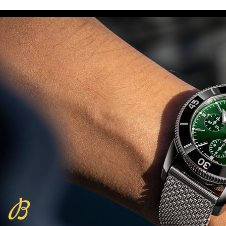
(29/10/2021)
פנראיי כרונוגרף Officine Panerai
Submersible Chrono Flyback
Mike Horn Edition
(28/10/2021)
גלאסהוטה אורגילנל 2022
Glashutte Original Senator
Excellence Perpetual Calendar
(27/10/2021)
פרלה 2022Perrelet Lab
Peripheral Dual Time Big Date
(26/10/2021)
ורסצ'ה כרונוגרף Versace Icon
Active Chronograph
(25/10/2021)
בלנקפיין Blancpain Fifty Fathoms
Bathyscaphe Bucherer Blue
(24/10/2021)
שעון IWC Chronograph Edition
IWC x Hot Wheels Racing Works
(19/10/2021)
פטק פיליפ כרונוגרף 2022Patek
Philippe Chronograph
Complications
(17/10/2021)