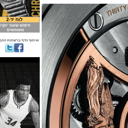
לוח יד-2
חיפוש שעוני יוקרה
משומשים
שיתוף הדף ברשתות החברתיות