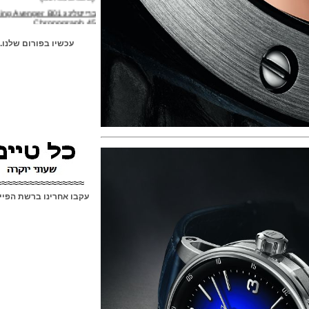
ברייטלינג Breitling Avenger B01
Chronograph 45
(04/02/2022)
אוריס Oris Big Crown Pointer
עכשיו בפורום שלנו...
Date Cervo Volante
(14/01/2022)
טאג הויר TAG Heuer Carrera
Year of the Tiger
(09/01/2022)
אומגה ספידמסטר Omega
Speedmaster Caliber 321
Canopus Gold
(05/01/2022)
"ושרון קונסטנטין" Vacheron
Constantin les Cabinotiers
≈≈≈≈≈≈≈≈≈≈≈≈≈≈≈≈≈≈
Grande
(04/01/2022)
עקבו אחרינו ברשת הפייסבוק
אדוקס Edox Delfin Mecano 60th
Anniversary
(02/01/2022)
בל אנד רוס דגם גולגולת שילדי Bell
& Ross BR 01 Cyber Skull
Sapphire
(30/12/2021)
שעון בלנקפיין שנת הנמר