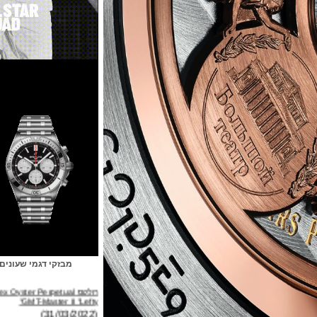
מבזקי דגמי שעונים
רולקס Rolex Oyster Perpetual
GMT-Master II "Lefty"
(31/03/2022)