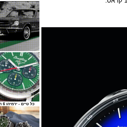
כל טיים - ירמיהו 6 ת"א