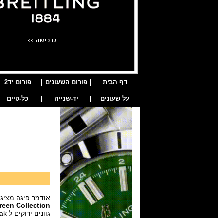
דף הבית
|
פורום השעונים
|
פורום יד2
על שעונים
|
יד-שנייה
|
כל-טיים
אודמר פיגה מציגה 
een Collection
גוונים ירוקים ל oyal Oak