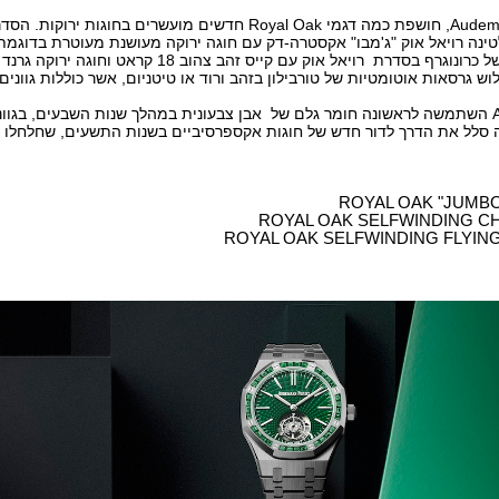
חברת Audemars Piguet, חושפת כמה דגמי Royal Oak חדשים מועשרים בחוגות 
ינה רויאל אוק "ג'מבו" אקסטרה-דק עם חוגה ירוקה מעושנת מעוטרת בדוגמת
מהדורה מוגבלת של כרונוגרף בסדרת רויאל אוק עם קייס זהב צהוב 
וש גרסאות אוטומטיות של טורבילון בזהב ורוד או טיטניום, אשר כוללות גוונים 
Audemars Piguet השתמשה לראשונה חומר גלם של אבן צבעונית במהלך שנות השבעים, בגוו
זה סלל את הדרך לדור חדש של חוגות אקספרסיביים בשנות התשעים, שחלחלו 
ROYAL OAK "JUMBO
ROYAL OAK SELFWINDING 
ROYAL OAK SELFWINDING FLYIN