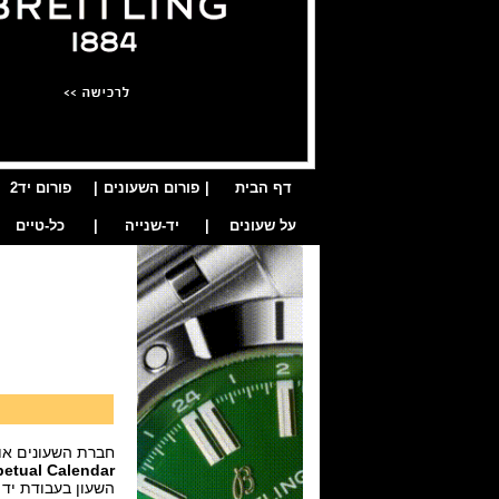
דף הבית
|
פורום השעונים
|
פורום יד2
על שעונים
|
יד-שנייה
|
כל-טיים
חברת השעונים או
etual Calendar
השעון בעבודת יד אמן ,גוף השעון