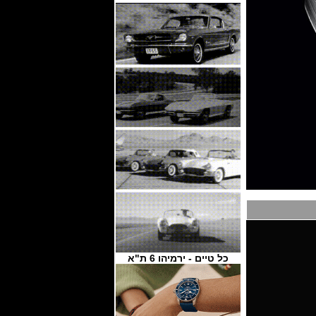
כל טיים - ירמיהו 6 ת"א