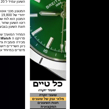
השעון עמיד ל 20 מטר, לראשונה גב חשוף ספיר משולב חומר קרמי.
המנגנון מכני אוטומטי של AP דגם caliber 5134 ביצור עצמי (in-house
יחודי של 19,800 פעימות לשעה ומחזיק עתודת ארגיה ל 40 שעות.
המננון הוא לוח שנ
רוטו השעון שחור ,
חוגת השעון בצבע חכול מיוחד t
המחיר המוערך שהשעון ישיג במ
פרויקט ה
 Watch
מכירה פומבית גד
ניוון השרירים דוש
מיצרים במיוחד עב
שעוני יוקרה
מלאי ענק של שעונים
חנות השעונים
המקצועית