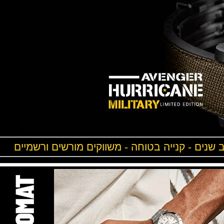
ים - קנייה בטוחה - משווקים מורשים ורשמיים