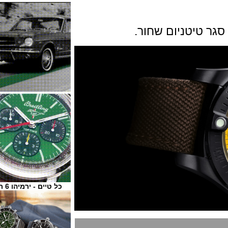
טיטניום שחור.
כל טיים - ירמיהו 6 ת"א