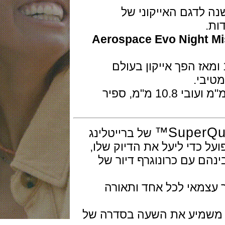
ברייטלינג חוגגת 30 שנה לדגם האייקוני של
Aerospace Evo Night
ס הגיח לעולם בשנת 1985 ומאז הפך אייקון בעולם
י.
השעון עשוי טיטניום שחור בקוטר 43 מ"מ ועובי 10.8 מ"מ, ספיר
של ברייטלינג
י ליעל את הדיוק שלו,
 עם כרונוגרף דיור של
צמאי לכל אחד ותאורה
minute re דגיטלי משמיע את השעה בסדרה של