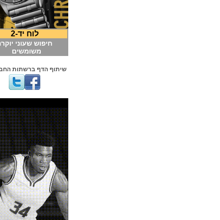
לוח יד-2
חיפוש שעוני יוקרה
משומשים
שיתוף הדף ברשתות החברתיות