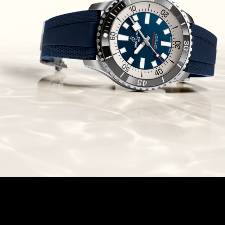
Chronomaster Original Boutique
Edition
(03/10/2021)
בל אנד רוס יהלומים Bell & Ross
BR 05 Diamond
(01/10/2021)
סייקו כרונוגרף Seiko Speed Timer
Automatic Chronograph
(30/09/2021)
יוליס נרדין Ulysse Nardin Marine
Megayacht
(29/09/2021)
בל אנד רוס שעון זהב שילדי Bell &
Ross BR 05 Skeleton Gold
(28/09/2021)
יוליס נרדין Ulysse Nardin Diver
Chrono 44 Monaco Yacht Show
(27/09/2021)
פנראי חוגה ומנגנון שילדי Officine
Panerai Submersible S
BRABUS Shadow Black Ops
השעון בסדרה מוגבלת ש
(26/09/2021)
אומגה כרונוסקופ Omega
Speedmaster Chronoscope