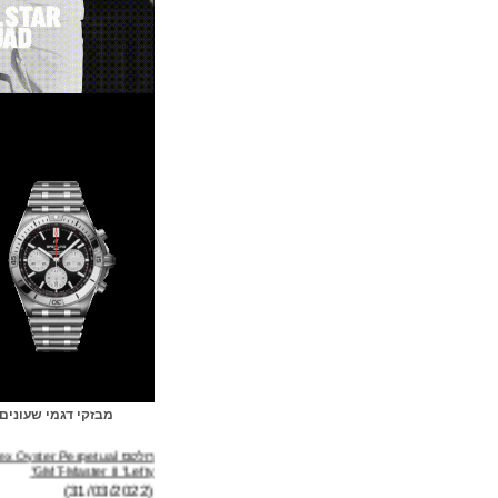
מבזקי דגמי שעונים
רולקס Rolex Oyster Perpetual
GMT-Master II "Lefty"
(31/03/2022)