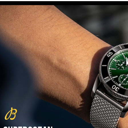
(29/10/2021)
פנראיי כרונוגרף Officine Panerai
Submersible Chrono Flyback
Mike Horn Edition
(28/10/2021)
גלאסהוטה אורגילנל 2022
Glashutte Original Senator
Excellence Perpetual Calendar
(27/10/2021)
פרלה 2022Perrelet Lab
Peripheral Dual Time Big Date
(26/10/2021)
ורסצ'ה כרונוגרף Versace Icon
Active Chronograph
(25/10/2021)
בלנקפיין Blancpain Fifty Fathoms
Bathyscaphe Bucherer Blue
(24/10/2021)
שעון IWC Chronograph Edition
IWC x Hot Wheels Racing Works
(19/10/2021)
פטק פיליפ כרונוגרף 2022Patek
Philippe Chronograph
Complications
(17/10/2021)