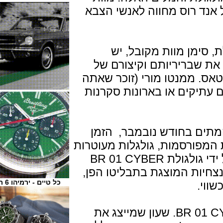
י SKULL של בל אנד רוס מחווה לאנשי הצבא
ן מוות מקובל, יש
בריריותם וקיצורם של
. ממנטו מורי (זוכר שאתה
יקים או בארונות סקרנות
 בחודש נובמבר, הזמן
ורסמות, גולגלות מעוטרות
בצבעים עזים. אירוניה זו מתבטאת על ידי גולגולת BR 01 CYBER
ות המוצגת בתבליטו הפן,
כל טיים - ירמיהו 6 ת"א
.
כעת, B&R חושפת את גולגולת BR 01 CYBER. שעון שמייצג את