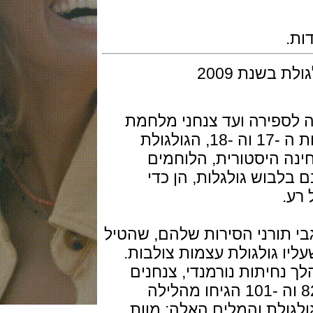
נת 2009
ספירה ועד צנחני מלחמת
העולם השנייה, ועידן שודדי הים במאות ה -17 וה -18, הגולגולת
היסטורית, הלוחמים
וש גולגלות, הן כדי
תורני הסירות שלהם, שהטיל
גולגולת עצמות צולבות.
 ביוני 1944, במהלך נחיתות נורמנדי, צנחנים
מהדיוויזיה המוטסת האמריקאית ה -82 וה -101 הגיחו מהלילה
ת והמלים האלה: מוות