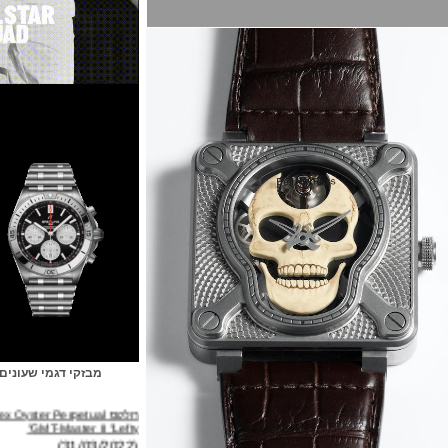
מבזקי דגמי שעונים
רולקס Rolex Oyster Perpetual
GMT-Master II "Lefty"
(31/03/2022)