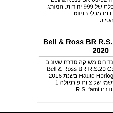
(29/10/2021)
השעון במהדורה מוגבלת של 999 יחידות. המותג
פנראיי כרונוגרף Officine Panerai
כלי הניווט
Submersible Chrono Flyback
Mike Horn Edition
ס
(28/10/2021)
גלאסהוטה אורגילנל 2022
Glashutte Original Senator
Excellence Perpetual Calendar
(27/10/2021)
Bell & Ross BR R
פרלה 2022Perrelet Lab
20
Peripheral Dual Time Big Date
(26/10/2021)
ורסצ'ה כרונוגרף Versace Icon
וס משיקה סדרת שעונים
Active Chronograph
(25/10/2021)
Bell & Ross BR R.S.20 Colle
בלנקפיין Blancpain Fifty Fathoms
Haute Horlogerie and Formula 1 בשנת 2016
Bathyscaphe Bucherer Blue
(24/10/2021)
הפך המותג לשותף רשמי של צוות פורמולה 1
שעון IWC Chronograph Edition
R
IWC x Hot Wheels Racing Works
(19/10/2021)
פטק פיליפ כרונוגרף 2022Patek
Philippe Chronograph
Complications
(17/10/2021)