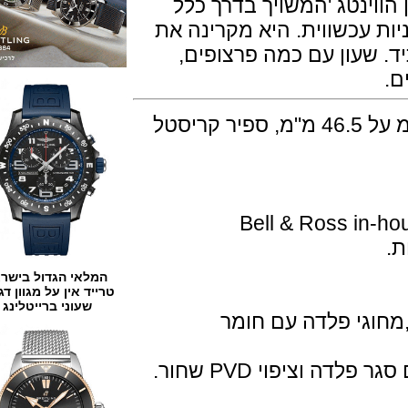
ינטג 'המשויך בדרך כלל
עכשווית. היא מקרינה את
ון עם כמה פרצופים,
השעון בנוי חומר קרמי במידות 45 מ"מ על 46.5 מ"מ, ספיר קריסטל
ית ביצור עצמי Bell & Ross in-house
המלאי הגדול בישראל
טרייד אין על מגוון דגמים
שעוני ברייטלינג
גי פלדה עם חומר
יפוי PVD שחור.