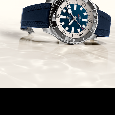
(24/09/2021)
אודמר פיגה רויאל אוק בלוח שנה
נצחי Audemars Piguet Royal
Oak Perpetual Calendar
Titanium
(22/09/2021)
יגר לה קולטורה ריברסו מיניט רפיטר
Jaeger-LeCoultre Reverso
Tribute Minute Repeater
(21/09/2021)
אודמר פיגה קוד Audemars Piguet
Tourbillon Code 11.59
Openworked
(20/09/2021)
אוריס צלילה אפור Oris Divers
Sixty-Five Grey 40
(20/09/2021)
פנראיי קרבוטק מיוחד Officine
Panerai Luminor Marina
Carbotech Blu Notte
(19/09/2021)
בל אנד רוס Bell & Ross BR 05
GMT
(14/09/2021)
אודמר פיגה מיניט רפיטר