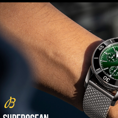
שעון צלילה פורטיס Fortis
Marinemaster M-44 Diver
(14/10/2021)
גרובל פורסיי זמן כדור הארץ
Greubel Forsey GMT Earth Final
Edition
(13/10/2021)
סייקו טרטל Seiko Prospex Sea
Turtle U.S. Special Edition
(11/10/2021)
אדוקס עם ב.מ.וו Edox and BMW
M Motorsports
(10/10/2021)
זניט נשים Zenith Chronomaster
Original
(08/10/2021)
אודמר פיגה קונספט Audemars
Piguet Royal Oak Concept
Flying Tourbillon
(07/10/2021)
אוריס מהדורת מטוסים מיוחדת Oris
Big Crown ProPilot Rega Fleet
(04/10/2021)
זניט מהדרות בוטיק Zenith