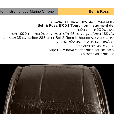
llon Instrument de Marine Chrono
Bell & Ross
 ורוס מציגה דגם מיוחד במהדורה מוגבלת
Bell & Ross BR-X1 Tourbillon Instrument d
 יחידות בלבד
דות ל 100 מטר.
Be ) דגם caliber 283 עם 35 אבני רובי, פועל בתדר
לון "צף" משולב כרונגרף .
וגים בחומר זרחני SuperLuminova .
נין חומה וסגר זהב מלא.