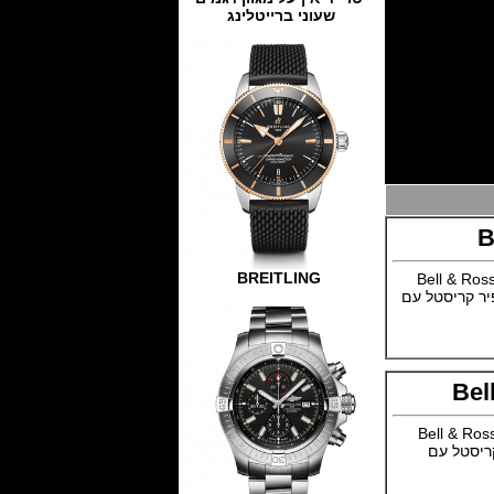
שעוני ברייטלינג
B
BREITLING
רת השעונים בל ורוס מציגה דגם חדש לקראת תערוכת בזל 2017 Bell & Ross
עון בפלדת אל חלד במידה 42 מ"מ,ספיר קריסטל עם
Bel
ת 2016 Bell & Ross BR S Desert
ור בגודל 39 מ"מ ,ספיר קריסטל עם