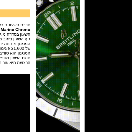
חברת השעונים בל
e Marine Chrono
השעון בסדרה מוגבלת של 20
גוף השעון בזהב מלא 18K בשילוב עץ בקוטר 45 מ"מ ,ספיר קריסטל ועמי
המנגנון מתיחה ידנית ביצור עצמי (ll & Ross in-house
של 21,600 פעימות לשעה ואנרגיה ל 4 ימים ללא מתיחה.
המנגנון הוא טוריב
חוגת השעון מספיר עם מח
הרצועה היא עור ת