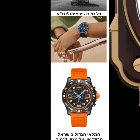
כל טיים - ירמיהו 6 ת"א
המלאי הגדול בישראל
טרייד אין על מגוון דגמים