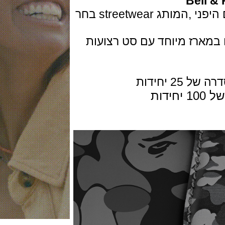
Bel
סדרה לשוק היפני BAPE, סגנון החיים היפני ,המותג streetwear בחר
רז מיוחד עם סט רצועות