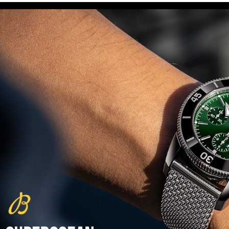
(29/10/2021)
פנראיי כרונוגרף Officine Panerai
Submersible Chrono Flyback
Mike Horn Edition
(28/10/2021)
גלאסהוטה אורגילנל 2022
Glashutte Original Senator
Excellence Perpetual Calendar
(27/10/2021)
פרלה 2022Perrelet Lab
Peripheral Dual Time Big Date
(26/10/2021)
ורסצ'ה כרונוגרף Versace Icon
Active Chronograph
(25/10/2021)
בלנקפיין Blancpain Fifty Fathoms
Bathyscaphe Bucherer Blue
(24/10/2021)
שעון IWC Chronograph Edition
IWC x Hot Wheels Racing Works
(19/10/2021)
פטק פיליפ כרונוגרף 2022Patek
Philippe Chronograph
Complications
(17/10/2021)