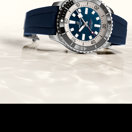
Chronomaster Original Boutique
Edition
(03/10/2021)
בל אנד רוס יהלומים Bell & Ross
BR 05 Diamond
(01/10/2021)
סייקו כרונוגרף Seiko Speed Timer
Automatic Chronograph
(30/09/2021)
יוליס נרדין Ulysse Nardin Marine
Megayacht
(29/09/2021)
בל אנד רוס שעון זהב שילדי Bell &
Ross BR 05 Skeleton Gold
(28/09/2021)
יוליס נרדין Ulysse Nardin Diver
Chrono 44 Monaco Yacht Show
(27/09/2021)
פנראי חוגה ומנגנון שילדי Officine
Panerai Submersible S
BRABUS Shadow Black Ops
השעון בסדרה מוגבלת ש
(26/09/2021)
אומגה כרונוסקופ Omega
Speedmaster Chronoscope