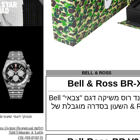
BELL & ROSS
Bell & Ross B
חברת השעונים בל אנד רוס משיקה דגם "צבאי" Bell
Ross BR-X1 Military השעון בסדרה מוגבלת של
מבזקי דגמי שעונים
רולקס Rolex Oyster Perpetual
GMT-Master II "Lefty"
(31/03/2022)
ברייטלינג Breitling Avenger B01