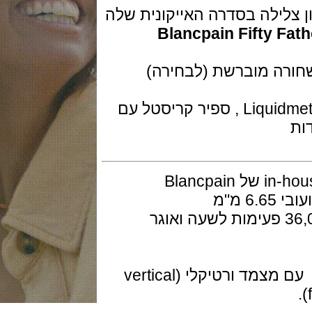
ילה בסדרה האייקונית שלה
Blancpain Fift
רה מוברשת (לבחירה)
ה BEZEL קרמי עם סימוני שעות ב Liquidmetal , ספיר קריסטל עם
המנגנון מכני אוטומטי ביצור עצמי in-house של Blancpain
כיל 37 אבנים,פועם בתדר גבוה 36,000 פעימות לשעה ואוגר
המנגנון הוא כרונוגרף column-wheel עם מצמד ורטיקלי (vertical