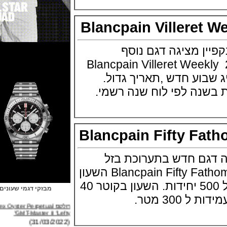
Blancpain Villere
 מציגה דגם נוסף
כת באזל 2017 Blancpain Villeret Weekly
יג שבוע חדש ,תאריך גדול.
Blancpain Fifty 
ם חדש בתערוכת בזל
2017 Blancpain Fifty Fathoms MIL-SPEC השעון
במהדורה מוגבלת של 500 יחידות. השעון בקוטר 40
מבזקי דגמי שעונים
 מטר.
רולקס Rolex Oyster Perpetual
GMT-Master II "Lefty"
(31/03/2022)
ברייטלינג Breitling Avenger B01