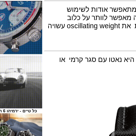
פשר אודות לשימוש
balance-spring , זה מאפשר לוותר על כלוב
פאראדי (Faraday cage) ניתן לראות את oscillating weight עשויה
נאטו עם סגר קרמי או
כל טיים - ירמיהו 6 ת"א