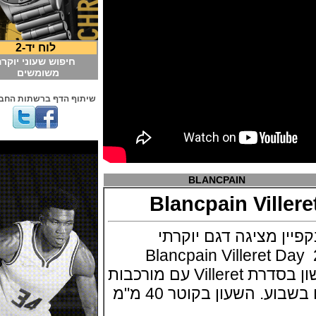
לוח יד-2
חיפוש שעוני יוקרה
משומשים
שיתוף הדף ברשתות החברתיות
BLANCPAIN
Blancpain Vill
מציגה דגם יוקרתי
כת באזל 2017 Blancpain Villeret Day
Date זהו הדגם הראשון בסדרת Villeret עם מורכבות
השעון בקוטר 40 מ"מ