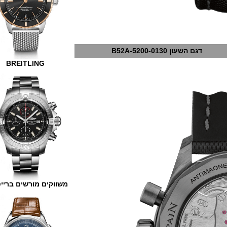
דגם השעון 5200-0130-B52A
BREITLING
משווקים מורשים ברייטלינג