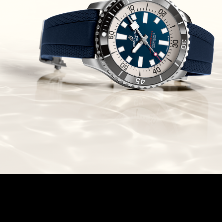
Chronomaster Original Boutique
Edition
(03/10/2021)
בל אנד רוס יהלומים Bell & Ross
BR 05 Diamond
(01/10/2021)
סייקו כרונוגרף Seiko Speed Timer
Automatic Chronograph
(30/09/2021)
יוליס נרדין Ulysse Nardin Marine
Megayacht
(29/09/2021)
בל אנד רוס שעון זהב שילדי Bell &
Ross BR 05 Skeleton Gold
(28/09/2021)
יוליס נרדין Ulysse Nardin Diver
Chrono 44 Monaco Yacht Show
(27/09/2021)
פנראי חוגה ומנגנון שילדי Officine
Panerai Submersible S
BRABUS Shadow Black Ops
השעון בסדרה מוגבלת ש
(26/09/2021)
אומגה כרונוסקופ Omega
Speedmaster Chronoscope