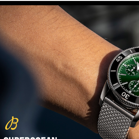
(29/10/2021)
פנראיי כרונוגרף Officine Panerai
Submersible Chrono Flyback
Mike Horn Edition
(28/10/2021)
גלאסהוטה אורגילנל 2022
Glashutte Original Senator
Excellence Perpetual Calendar
(27/10/2021)
פרלה 2022Perrelet Lab
Peripheral Dual Time Big Date
(26/10/2021)
ורסצ'ה כרונוגרף Versace Icon
Active Chronograph
(25/10/2021)
בלנקפיין Blancpain Fifty Fathoms
Bathyscaphe Bucherer Blue
(24/10/2021)
שעון IWC Chronograph Edition
IWC x Hot Wheels Racing Works
(19/10/2021)
פטק פיליפ כרונוגרף 2022Patek
Philippe Chronograph
Complications
(17/10/2021)