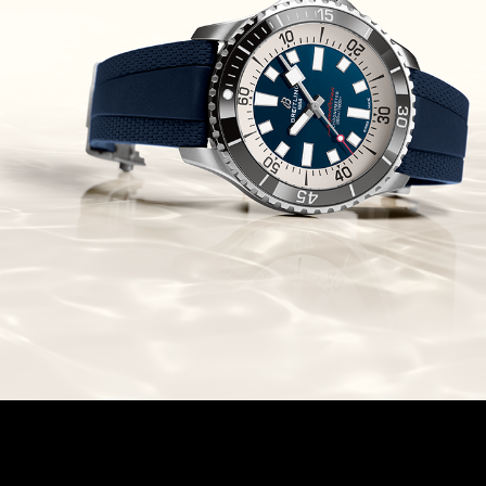
זניט מהדרות בוטיק Zenith
Chronomaster Original Boutique
Edition
(03/10/2021)
בל אנד רוס יהלומים Bell & Ross
BR 05 Diamond
(01/10/2021)
סייקו כרונוגרף Seiko Speed Timer
Automatic Chronograph
(30/09/2021)
יוליס נרדין Ulysse Nardin Marine
Megayacht
(29/09/2021)
בל אנד רוס שעון זהב שילדי Bell &
Ross BR 05 Skeleton Gold
(28/09/2021)
יוליס נרדין Ulysse Nardin Diver
Chrono 44 Monaco Yacht Show
(27/09/2021)
פנראי חוגה ומנגנון שילדי Officine
Panerai Submersible S
BRABUS Shadow Black Ops
השעון בסדרה מוגבלת ש
(26/09/2021)
אומגה כרונוסקופ Omega