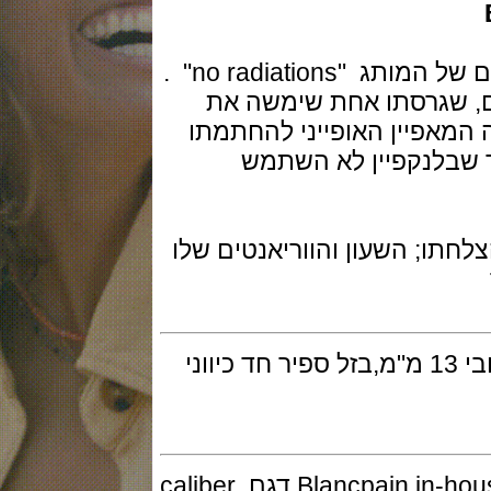
פרשנות חדשה של מהדגמים הסמליים של המותג "no radiations" .
גרסתו אחת שימשה את
אפיין האופייני להחתמתו
ע על כך שבלנקפיין לא השתמש
ו; השעון והווריאנטים שלו
השעון בנוי פלדה בקוטר 40.3 מ"מ ועובי 13 מ"מ,בזל ספיר חד כיווני
המנגנון מכני אוטומטי ביצור עצמי Blancpain in-house דגם caliber