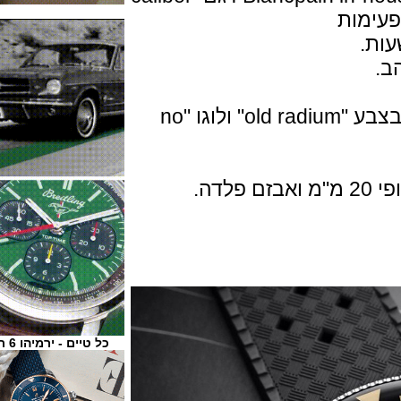
חוגת השעון שחורה ,סימנים ומחוגים בצבע "old radium" ולוגו "no
כל טיים - ירמיהו 6 ת"א