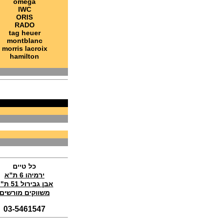
omega
(18/11/2021)
IWC
בל אנד רוס Bell & Ross BR 05
ORIS
Chrono White Hawk
RADO
(17/11/2021)
tag heuer
montblanc
אדוקס Edox Skydiver Vintage
morris lacroix
(15/11/2021)
hamilton
בלנקפיין Blancpain Air Command
Flyback Chronograph
(14/11/2021)
טודור לצי הצרפתי Tudor Pelagos
FXD Marine Nationale
(11/11/2021)
ג'ירארד פרגו אסטון מרטין Girard-
Perregaux Laureato Chrono
Aston Martin Edition
(04/11/2021)
בריגה טוריבלון 2022 Breguet
Classique Tourbillon Extra-Plat
Anniversaire
כל טיים
(01/11/2021)
ירמיהו 6 ת"א
אבן גבירול 51 ת"א
סדרת טופ גאן 2022 IWC Big Pilot
Perpetual Calendar Top Gun
משווקים מורשים
(31/10/2021)
03-5461547
אומגה אולימפיאדת החורף בסין
Omega Seamaster Aqua Terra