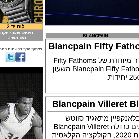
לוח יד-2
חיפוש שעוני יוקרה
BLANCPAIN
משומשים
Blancpain Fifty 
שיתוף הדף ברשתות החברתיות
בלאנקפין מציגה סדרה מיוחדת של Fifty Fathoms
שלה Blancpain Fifty Fathoms MIL-SPEC השעון
Blancpain Villere
קפיין מתאגיד סווטש
משחררת סדרת שעונים כחולה Blancpain Villeret
Blue Collection לשנת 2020, הקולקציה הקלאסית