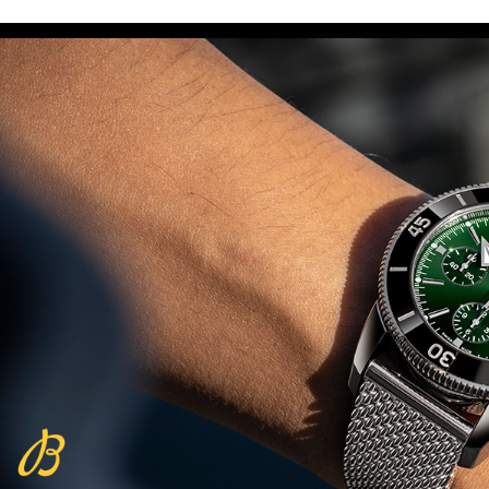
Beijing 2022
(29/10/2021)
פנראיי כרונוגרף Officine Panerai
Submersible Chrono Flyback
Mike Horn Edition
(28/10/2021)
גלאסהוטה אורגילנל 2022
Glashutte Original Senator
Excellence Perpetual Calendar
(27/10/2021)
פרלה 2022Perrelet Lab
Peripheral Dual Time Big Date
(26/10/2021)
ורסצ'ה כרונוגרף Versace Icon
Active Chronograph
(25/10/2021)
בלנקפיין Blancpain Fifty Fathoms
Bathyscaphe Bucherer Blue
(24/10/2021)
שעון IWC Chronograph Edition
IWC x Hot Wheels Racing Works
(19/10/2021)
פטק פיליפ כרונוגרף 2022Patek
Philippe Chronograph
Complications