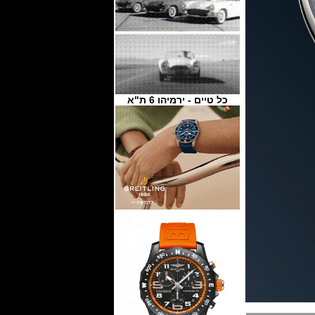
כל טיים - ירמיהו 6 ת"א