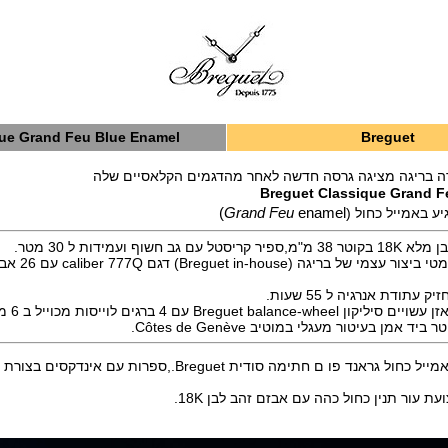
ue Grand Feu Blue Enamel
Breguet
רה בריגה מציגה גרסה חדשה לאחר מהדגמים הקלאסיים שלה
Breguet Classique Grand F
ע באמייל כחול (
enamel)
Grand Feu
ב חשוף ועמידות ל 30 מטר.
המנגנון מכני אוטומטי 
עתודת אנרגיה ל 55 שעות.
Breguet bal עם 4 ברגים לוייסות מכוייל ב 6 מצבים.
ד אמן בעיטור מעגלי במוטיב Côtes de Genève.
חוגת השעון היא אמייל כחול גראנד פו ם חתימה סודית Breguet.,ספרות ע
ת עור תנין כחול כהה עם אבזם זהב לבן 18K.