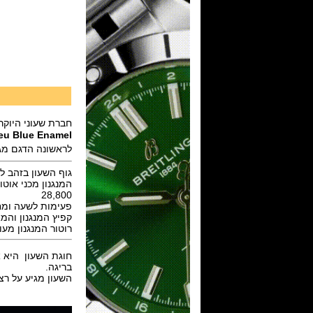
חברת שעוני היוק
eu Blue Enamel
לראשונה הדגם מגי
גוף השעון בזהב לבן מלא 18K בקוטר 38 מ"מ,ספיר קריסטל עם ג
28,800
פעימות לשעה ומחזיק 
קפיץ המנגנון והמאזן עשויים סיליקון ance-wheel
רוטור המנגנון מעוטר בי
בריגה.
השעון מגיע על רצוע