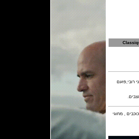
Classiq
ביצור עצמי של בריגה (Breguet in-house) דגם caliber 777Q עם 26 אבני רובי,פועם
ם אינדקסים בצורת כוכבים , מחוגי