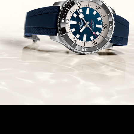
Chronomaster Original Boutique
Edition
(03/10/2021)
בל אנד רוס יהלומים Bell & Ross
BR 05 Diamond
(01/10/2021)
סייקו כרונוגרף Seiko Speed Timer
Automatic Chronograph
(30/09/2021)
יוליס נרדין Ulysse Nardin Marine
Megayacht
(29/09/2021)
בל אנד רוס שעון זהב שילדי Bell &
Ross BR 05 Skeleton Gold
(28/09/2021)
יוליס נרדין Ulysse Nardin Diver
Chrono 44 Monaco Yacht Show
(27/09/2021)
פנראי חוגה ומנגנון שילדי Officine
Panerai Submersible S
BRABUS Shadow Black Ops
השעון בסדרה מוגבלת ש
(26/09/2021)
אומגה כרונוסקופ Omega
Speedmaster Chronoscope