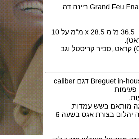
חוגת השעון אמייל גרנד פו - Grand Feu Enamel Dial ריינה דה
גוף השעון אובלי בזהב לבן 18 קארט, 36.5 מ"מ x 28.5 מ"מ על 10
ם יהלום חתוך בריולט (0.26) קראט.,ספיר קריסטל וגב
המנגנון מכני אוטומטי ביצור עצמי Breguet in-house דגם caliber
חוגת אמייל יוקרתית עם חתימת בריגה יהלום בצורת אגס בשעה 6