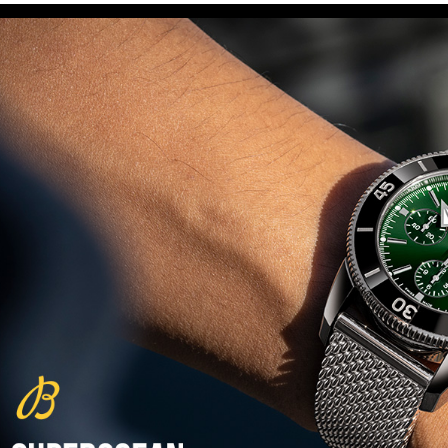
(29/10/2021)
פנראיי כרונוגרף Officine Panerai
Submersible Chrono Flyback
Mike Horn Edition
(28/10/2021)
גלאסהוטה אורגילנל 2022
Glashutte Original Senator
Excellence Perpetual Calendar
(27/10/2021)
פרלה 2022Perrelet Lab
Peripheral Dual Time Big Date
(26/10/2021)
ורסצ'ה כרונוגרף Versace Icon
Active Chronograph
(25/10/2021)
בלנקפיין Blancpain Fifty Fathoms
Bathyscaphe Bucherer Blue
(24/10/2021)
שעון IWC Chronograph Edition
IWC x Hot Wheels Racing Works
(19/10/2021)
פטק פיליפ כרונוגרף 2022Patek
Philippe Chronograph
Complications
(17/10/2021)