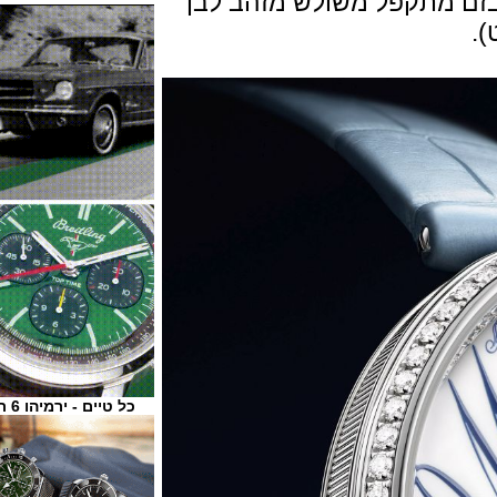
 מתקפל משולש מזהב לבן
כל טיים - ירמיהו 6 ת"א