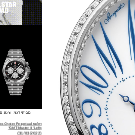
מבזקי דגמי שעונים
רולקס Rolex Oyster Perpetual
GMT-Master II "Lefty"
(31/03/2022)
ברייטלינג Breitling Avenger B01