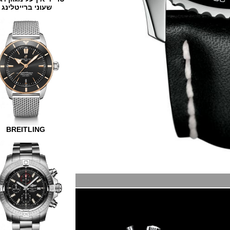
שעוני ברייטלינג
BREITLING