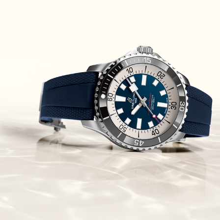
Piguet Royal Oak Concept
Flying Tourbillon
(07/10/2021)
אוריס מהדורת מטוסים מיוחדת Oris
Big Crown ProPilot Rega Fleet
(04/10/2021)
זניט מהדרות בוטיק Zenith
Chronomaster Original Boutique
Edition
(03/10/2021)
בל אנד רוס יהלומים Bell & Ross
BR 05 Diamond
(01/10/2021)
סייקו כרונוגרף Seiko Speed Timer
Automatic Chronograph
(30/09/2021)
יוליס נרדין Ulysse Nardin Marine
Megayacht
(29/09/2021)
בל אנד רוס שעון זהב שילדי Bell &
Ross BR 05 Skeleton Gold
(28/09/2021)
יוליס נרדין Ulysse Nardin Diver
Chrono 44 Monaco Yacht Show
(27/09/2021)