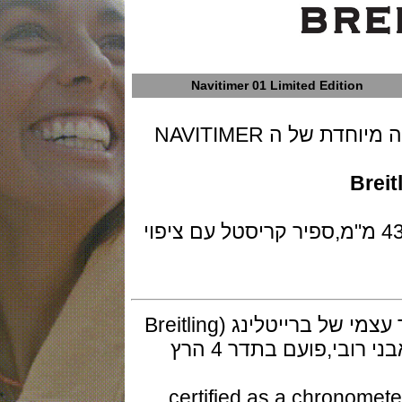
Navitimer 01 Limited Edition
חברת השעונים ברייטלינג מציגה גרסה מיוחדת של ה NAVITIMER
B
שעון בנוי פלדת אל חלד בקוטר 43 מ"מ,ספיר קריסטל עם ציפוי
המנגנון כרונוגרף מכני אוטומטי ביצור עצמי של ברייטלינג (Breitling
in-house) דגם caliber 01 מכיל 47 אבני רובי,פועם בתדר 4 הרץ
מך לתקן COSC ומוכרז certified as a chronometer