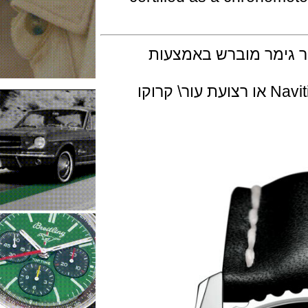
ימר מוברש באמצעות
השעןן זמין עם צמיד פלדה מסוג Navitimer או רצועת עור\ קרוקו