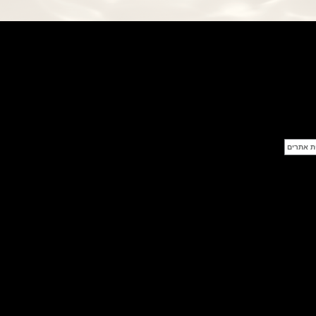
פנראי חוגה ומנגנון שילדי Officine
Panerai Submersible S
BRABUS Shadow Black Ops
השעון בסדרה מוגבלת ש
(26/09/2021)
אומגה כרונוסקופ Omega
Speedmaster Chronoscope
(24/09/2021)
אודמר פיגה רויאל אוק בלוח שנה
נצחי Audemars Piguet Royal
Oak Perpetual Calendar
Titanium
(22/09/2021)
יגר לה קולטורה ריברסו מיניט רפיטר
Jaeger-LeCoultre Reverso
Tribute Minute Repeater
(21/09/2021)
אודמר פיגה קוד Audemars Piguet
Tourbillon Code 11.59
Openworked
(20/09/2021)
אוריס צלילה אפור Oris Divers
Sixty-Five Grey 40
(20/09/2021)
פנראיי קרבוטק מיוחד Officine