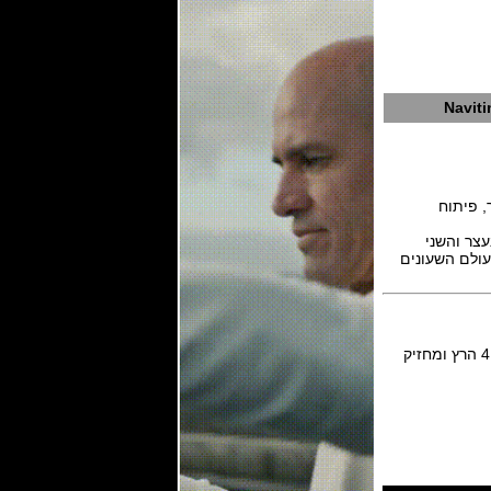
Naviti
עצר והשני
רכבות מסובכת בעולם השעונים
המנגנון מכני אוטומטי ביצור עצמי של ברייטלינג דגם caliber B03 מכיל 47 אבנים, פועם בתדר 4 הרץ ומחזיק