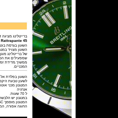
ברייטלינג מציגה דגם
3 Rattrapante 45
השעון בגרסת בוטיק - סדרה 
השעון מצויד במנגנון כרונוגרף עם פ
של ברייטלינג מוגן
שמפעילים את הכרו
המכניים.
השעון בפלדת אל חלד בקוטר 45 מ"מ ועובי 15.7 מ"מ
לשעון טבעת היקפית חישו
אנרגיה
ל 70 שעות.
במנגנון יש הלבשה של 28 חלקים למורכבות ש לפיצול מדידת הזמן ,הכרונו 0
המנגנון מוסמך COSC ומציג : שעות, דקות, שניות ותאריך .
החוגה אפורה, המח