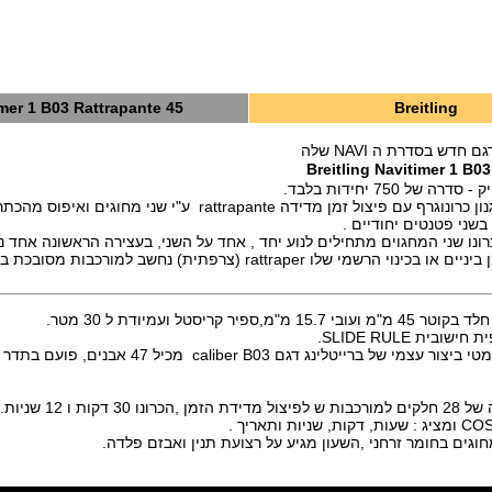
mer 1 B03 Rattrapante 45
Breitling
 חדש בסדרת ה NAVI שלה
Breitling Navitimer 1 B0
של 750 יחידות בלבד.
יצול זמן מדידה rattrapante ע"י שני מחוגים ואיפוס מהכתר, פיתוח
 בשני פטנטים יחודיים .
נו שני המחגוים מתחילים לנוע יחד , אחד על השני, בעצירה הראשונה אחד נ
ממשיך.מדידת זמן ביניים או בכינוי הרשמי שלו rattraper (צרפתית) נחשב למו
,ספיר קריסטל ועמיודת ל 30 מטר.
בית SLIDE RULE.
3 דקות ו 12 שניות.
וגים בחומר זרחני ,השעון מגיע על רצועת תנין ואבזם פלדה.