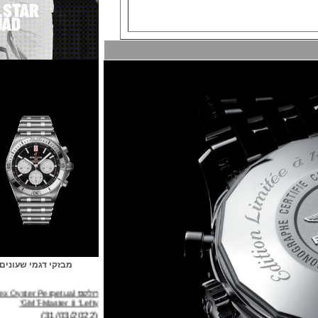
מבזקי דגמי שעונים
רולקס Rolex Oyster Perpetual
GMT-Master II "Lefty"
(31/03/2022)