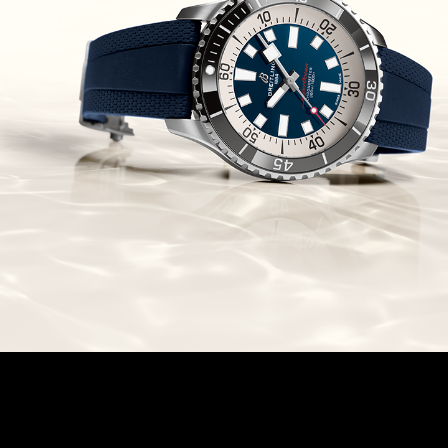
Chronomaster Original Boutique
Edition
(03/10/2021)
בל אנד רוס יהלומים Bell & Ross
BR 05 Diamond
(01/10/2021)
סייקו כרונוגרף Seiko Speed Timer
Automatic Chronograph
(30/09/2021)
יוליס נרדין Ulysse Nardin Marine
Megayacht
(29/09/2021)
בל אנד רוס שעון זהב שילדי Bell &
Ross BR 05 Skeleton Gold
(28/09/2021)
יוליס נרדין Ulysse Nardin Diver
Chrono 44 Monaco Yacht Show
(27/09/2021)
פנראי חוגה ומנגנון שילדי Officine
Panerai Submersible S
BRABUS Shadow Black Ops
השעון בסדרה מוגבלת ש
(26/09/2021)
אומגה כרונוסקופ Omega
Speedmaster Chronoscope