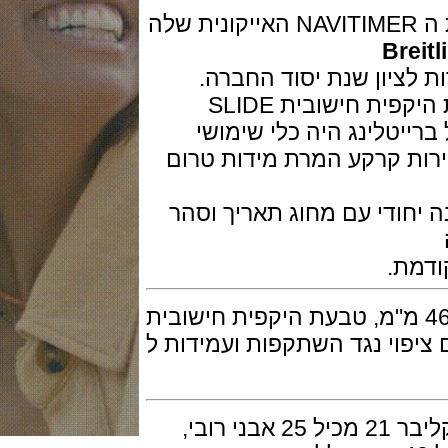
Br
דגמי ה NAVITIMER מצוידים בטבעת היקפית חישובית SLIDE
 השעון של ברייטלינג היה כלי שימושי
ת קרקע המרת מידות טרום
ח שנה יחודי עם מחוג תאריך וסהר
השעון בנוי פלדת אל חלד בקוטר 46 מ"מ, טבעת היקפית חישובית
יסטל עם ציפוי נגד השתקפות ועמידות ל
המנגנון מכני אוטומטי של ברייטלינג קליבר 21 מכיל 25 אבני רובי,