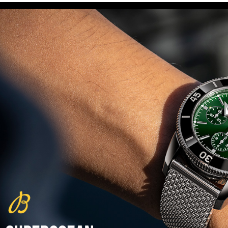
(29/10/2021)
פנראיי כרונוגרף Officine Panerai
Submersible Chrono Flyback
Mike Horn Edition
(28/10/2021)
גלאסהוטה אורגילנל 2022
Glashutte Original Senator
Excellence Perpetual Calendar
(27/10/2021)
פרלה 2022Perrelet Lab
Peripheral Dual Time Big Date
(26/10/2021)
ורסצ'ה כרונוגרף Versace Icon
Active Chronograph
(25/10/2021)
בלנקפיין Blancpain Fifty Fathoms
Bathyscaphe Bucherer Blue
(24/10/2021)
שעון IWC Chronograph Edition
IWC x Hot Wheels Racing Works
(19/10/2021)
פטק פיליפ כרונוגרף 2022Patek
Philippe Chronograph
Complications
(17/10/2021)