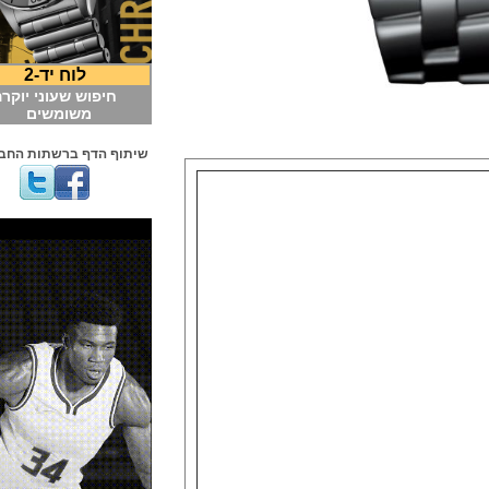
לוח יד-2
חיפוש שעוני יוקרה
משומשים
שיתוף הדף ברשתות החברתיות