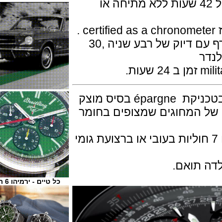
פועם 28,800 פעימות לשעה ואנרגיה ל 42 שעות ללא מתיחה או
השעון מציג שעות,דקות,שניות, כרונגרף עם דיוק של רבע שניה ,30
חוגת השעון שחורה (all-black dial ) בטכניקת épargne בסיס מוצק
 המחוגים שמצופים בחומר
 מגיע על צמיד NAVITMER עם 7 חוליות בעובי או ברצועת גומי
תואם.
כל טיים - ירמיהו 6 ת"א