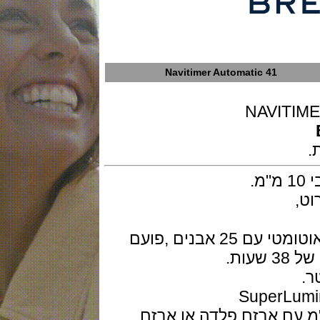
Navitimer Automatic 41
מנגנון של ברייטלינג קליבר 17 מכני אוטומטי עם 25 אבנים ,פועם
עור תנין כחולה 22 מ"מ עם אבזם פלדה או אבזם