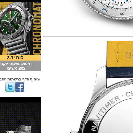
לוח יד-2
חיפוש שעוני יוקרה
משומשים
שיתוף הדף ברשתות החברתיות