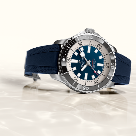
Piguet Royal Oak Concept
Flying Tourbillon
(07/10/2021)
אוריס מהדורת מטוסים מיוחדת Oris
Big Crown ProPilot Rega Fleet
(04/10/2021)
זניט מהדרות בוטיק Zenith
Chronomaster Original Boutique
Edition
(03/10/2021)
בל אנד רוס יהלומים Bell & Ross
BR 05 Diamond
(01/10/2021)
סייקו כרונוגרף Seiko Speed Timer
Automatic Chronograph
(30/09/2021)
יוליס נרדין Ulysse Nardin Marine
Megayacht
(29/09/2021)
בל אנד רוס שעון זהב שילדי Bell &
Ross BR 05 Skeleton Gold
(28/09/2021)
יוליס נרדין Ulysse Nardin Diver
Chrono 44 Monaco Yacht Show
(27/09/2021)