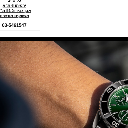
כל טיים
(01/11/2021)
ירמיהו 6 ת"א
סדרת טופ גאן 2022 IWC Big Pilot
אבן גבירול 51 ת"א
Perpetual Calendar Top Gun
משווקים מורשים
(31/10/2021)
03-5461547
אומגה אולימפיאדת החורף בסין
Omega Seamaster Aqua Terra
Beijing 2022
(29/10/2021)
פנראיי כרונוגרף Officine Panerai
Submersible Chrono Flyback
Mike Horn Edition
(28/10/2021)
גלאסהוטה אורגילנל 2022
Glashutte Original Senator
Excellence Perpetual Calendar
(27/10/2021)
פרלה 2022Perrelet Lab
Peripheral Dual Time Big Date
(26/10/2021)
ורסצ'ה כרונוגרף Versace Icon
Active Chronograph
(25/10/2021)
בלנקפיין Blancpain Fifty Fathoms
Bathyscaphe Bucherer Blue
(24/10/2021)