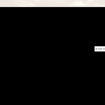
פנראי חוגה ומנגנון שילדי Officine
Panerai Submersible S
BRABUS Shadow Black Ops
השעון בסדרה מוגבלת ש
(26/09/2021)
אומגה כרונוסקופ Omega
Speedmaster Chronoscope
(24/09/2021)
אודמר פיגה רויאל אוק בלוח שנה
נצחי Audemars Piguet Royal
Oak Perpetual Calendar
Titanium
(22/09/2021)
יגר לה קולטורה ריברסו מיניט רפיטר
Jaeger-LeCoultre Reverso
Tribute Minute Repeater
(21/09/2021)
אודמר פיגה קוד Audemars Piguet
Tourbillon Code 11.59
Openworked
(20/09/2021)
אוריס צלילה אפור Oris Divers
Sixty-Five Grey 40
(20/09/2021)
פנראיי קרבוטק מיוחד Officine