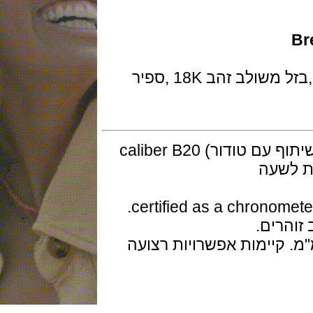
השעון ב 44 מ"מ פלדה ב DLC שחור ,בזל משולב זהב 18K ,ספיר
המנגנון מכני אוטומטי ביצור עצמי (בשיתוף עם טודור) caliber B20
רים.
 DLC פלדה שחור 22 מ"מ. קיימות אפשרויות רצועה