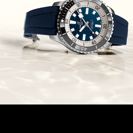
Chronomaster Original Boutique
Edition
(03/10/2021)
בל אנד רוס יהלומים Bell & Ross
BR 05 Diamond
(01/10/2021)
סייקו כרונוגרף Seiko Speed Timer
Automatic Chronograph
(30/09/2021)
יוליס נרדין Ulysse Nardin Marine
Megayacht
(29/09/2021)
בל אנד רוס שעון זהב שילדי Bell &
Ross BR 05 Skeleton Gold
(28/09/2021)
יוליס נרדין Ulysse Nardin Diver
Chrono 44 Monaco Yacht Show
(27/09/2021)
פנראי חוגה ומנגנון שילדי Officine
Panerai Submersible S
BRABUS Shadow Black Ops
השעון בסדרה מוגבלת ש
(26/09/2021)
אומגה כרונוסקופ Omega
Speedmaster Chronoscope