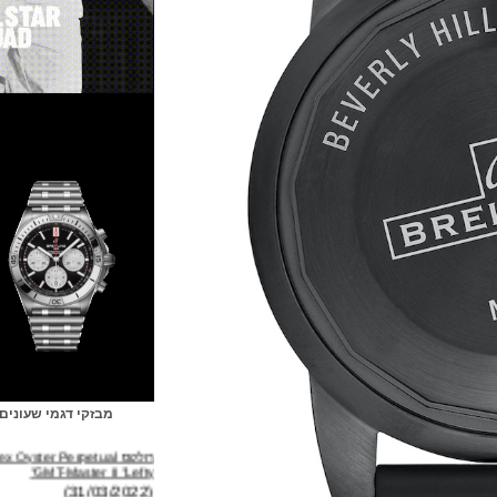
מבזקי דגמי שעונים
רולקס Rolex Oyster Perpetual
GMT-Master II "Lefty"
(31/03/2022)