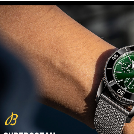
(29/10/2021)
פנראיי כרונוגרף Officine Panerai
Submersible Chrono Flyback
Mike Horn Edition
(28/10/2021)
גלאסהוטה אורגילנל 2022
Glashutte Original Senator
Excellence Perpetual Calendar
(27/10/2021)
פרלה 2022Perrelet Lab
Peripheral Dual Time Big Date
(26/10/2021)
ורסצ'ה כרונוגרף Versace Icon
Active Chronograph
(25/10/2021)
בלנקפיין Blancpain Fifty Fathoms
Bathyscaphe Bucherer Blue
(24/10/2021)
שעון IWC Chronograph Edition
IWC x Hot Wheels Racing Works
(19/10/2021)
פטק פיליפ כרונוגרף 2022Patek
Philippe Chronograph
Complications
(17/10/2021)