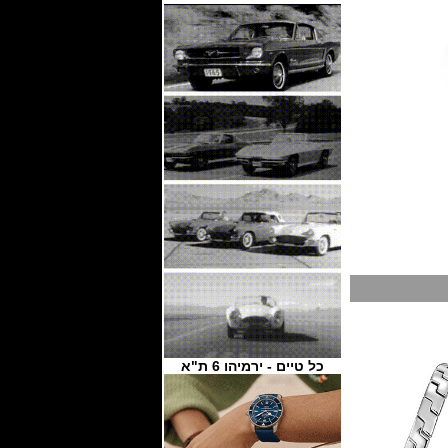
כל טיים - ירמיהו 6 ת"א