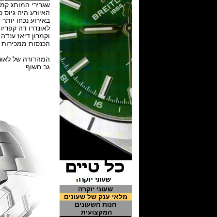
שגרירי המותג קמרון
האיורע היה גיוס 
באירוע נכחו יותר מ 500 אורחים , ומהדורה מוגבלת של שעון טאג הוי
לאונדרו דה קפריו ענד את המהדורה
וקמרון דיאז ענדה גרסה של Link Lady Trilogy , עוד הוצגה 
הכנסות ממכירות 
המהדורה של לאונדרו דקפריו מצ
גב חשוף.
שעוני יוקרה
מלאי ענק של שעונים
חנות השעונים
המקצועית