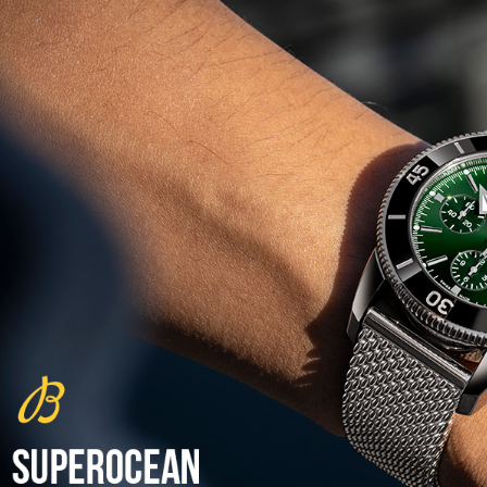
Chronomaster Original Boutique
Edition
(03/10/2021)
בל אנד רוס יהלומים Bell & Ross
BR 05 Diamond
(01/10/2021)
סייקו כרונוגרף Seiko Speed Timer
Automatic Chronograph
(30/09/2021)
יוליס נרדין Ulysse Nardin Marine
Megayacht
(29/09/2021)
בל אנד רוס שעון זהב שילדי Bell &
Ross BR 05 Skeleton Gold
(28/09/2021)
יוליס נרדין Ulysse Nardin Diver
Chrono 44 Monaco Yacht Show
(27/09/2021)
פנראי חוגה ומנגנון שילדי Officine
Panerai Submersible S
BRABUS Shadow Black Ops
השעון בסדרה מוגבלת ש
(26/09/2021)
אומגה כרונוסקופ Omega
Speedmaster Chronoscope