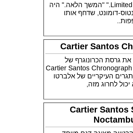
Beijing 2022
Limited Editions Go further." "המשך הלאה." היה
(29/10/2021)
דומונט, שדחף אותו
פנראיי כרונוגרף Officine Panerai
Submersible Chrono Flyback
.
Mike Horn Edition
(28/10/2021)
גלאסהוטה אורגילנל 2022
Glashutte Original Senator
Excellence Perpetual Calendar
Cartier Santo
(27/10/2021)
פרלה 2022Perrelet Lab
רסת הכרונוגרף של
Peripheral Dual Time Big Date
(26/10/2021)
 לשנת 2019 Cartier Santos Chronograph
ורסצ'ה כרונוגרף Versace Icon
ם העיקריים של אלברטו
Active Chronograph
(25/10/2021)
ל לחרוג מזה,
בלנקפיין Blancpain Fifty Fathoms
Bathyscaphe Bucherer Blue
(24/10/2021)
שעון IWC Chronograph Edition
Cartier Sant
IWC x Hot Wheels Racing Works
(19/10/2021)
Nocta
פטק פיליפ כרונוגרף 2022Patek
Philippe Chronograph
Complications