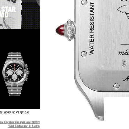
מבזקי דגמי שעונים
רולקס Rolex Oyster Perpetual
GMT-Master II "Lefty"
(31/03/2022)