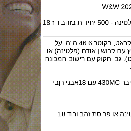
W&W
מהדורה מוגבלת של 100 חתיכות בפלטינה - 500 יחידות בזהב רוז 18
גוף השעון בפלטינה או בזהב ורוד 18 קראט, בקוטר 46.6 מ"מ על
 משובץ עם קרושון אודם (פלטינה) או
 (זהב ורוד 18 קראט). גב חקוק עם רישום המכונה
המנגנון של קרטייה מתיחה ידנית קליבר 430MC עם 18אבני רןבי
רצועת עור תנין שחור או אפור עם פלטינה או פריסת זהב ורוד 18