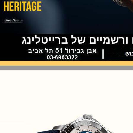
(24/09/2021)
אודמר פיגה רויאל אוק בלוח שנה
נצחי Audemars Piguet Royal
Oak Perpetual Calendar
Titanium
(22/09/2021)
שמיים של ברייטלינג
יגר לה קולטורה ריברסו מיניט רפיטר
Jaeger-LeCoultre Reverso
Tribute Minute Repeater
(21/09/2021)
אודמר פיגה קוד Audemars Piguet
Tourbillon Code 11.59
Openworked
(20/09/2021)
אוריס צלילה אפור Oris Divers
Sixty-Five Grey 40
(20/09/2021)
פנראיי קרבוטק מיוחד Officine
Panerai Luminor Marina
Carbotech Blu Notte
(19/09/2021)
בל אנד רוס Bell & Ross BR 05
GMT
(14/09/2021)