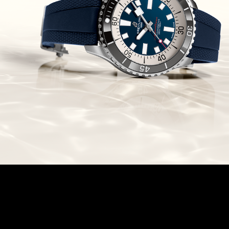
אודמר פיגה מיניט רפיטר
Audemars Piguet Royal Oak
Minute Repeater Supersonnerie
(14/09/2021)
שעון IWC לצי האמריקאי ארה"ב
IWC Pilot Watch Chronographs
for the U.S. Navy
(13/09/2021)
שופארד מילה מילה פורשה
Chopard Mille Miglia GTS
Luftgekühlt Edition
(12/09/2021)
מידו צלילה Mido Ocean Star
200C
(05/09/2021)
IWC שאפהאוזן קרמי IWC Pilot
Automatic Blue Ceramic
(05/09/2021)
אודמר פיגה 2021 רויאל אוק
אופשור Audemars Piguet Royal
Oak Offshore Collections 2021
(02/09/2021)
אודמר פיגה 2021 רויאל אוק
אופשור Audemars Piguet Royal
Oak Offshore Collections 2021
(02/09/2021)