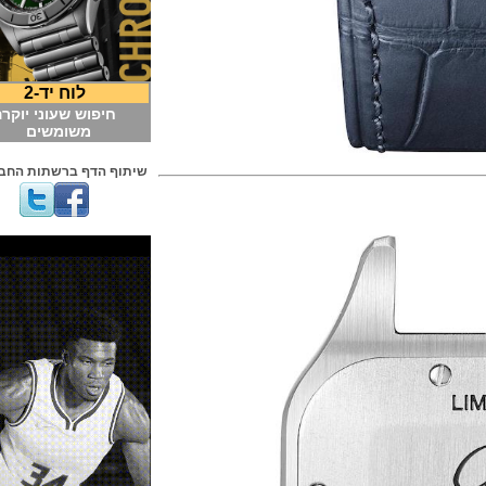
לוח יד-2
חיפוש שעוני יוקרה
משומשים
שיתוף הדף ברשתות החברתיות