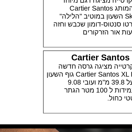
ה מציגה דגם מיוחד
(17/10/2021)
בסדרת הסנטוס של המותג Cartier Santos
שעון צלילה פורטיס Fortis
Marinemaster M-44 Diver
Skeleton Noctam השעון במוטיב "הלילה"
(14/10/2021)
נטוס-דומון שכבש וחזה
גרובל פורסיי זמן כדור הארץ
Greubel Forsey GMT Earth Final
ור הזרקורים
Edition
(13/10/2021)
סייקו טרטל Seiko Prospex Sea
Turtle U.S. Special Edition
Cartier San
(11/10/2021)
אדוקס עם ב.מ.וו Edox and BMW
ה מציגה גרסה חדשה
M Motorsports
(10/10/2021)
לסדרת הסנטוס Cartier Santos XL Blue גוף השעון
זניט נשים Zenith Chronomaster
בפלדה ב 47.5 מ"מ על 39.8 מ"מ ועובי 9.08
Original
(08/10/2021)
מ"מ,ספיר קריסטל ועמידות ל 100 מטר הגתר
אודמר פיגה קונספט Audemars
חול.
Piguet Royal Oak Concept
Flying Tourbillon
(07/10/2021)
אוריס מהדורת מטוסים מיוחדת Oris
Big Crown ProPilot Rega Fleet
(04/10/2021)
זניט מהדרות בוטיק Zenith