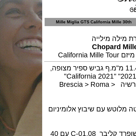
Mille Miglia GTS California Mille
לה מילייה
Chopard M
עון בפלדה בקוטר 43 מ"מ ועובי 11.4 מ"מ.ף גביש ספיר מצופה,
תצוגת ספיר עם הטבעה "קליפורניה 2021" "California 2021"
ונושאת את הכיתוב ברשיה> רומא> ברשיה Brescia > Roma >
וטש עם שיבוץ אלומיניום
מנגנון ביצור עצמי מעני אוטומטי של שופרד קליבר 01.08-C עם 40