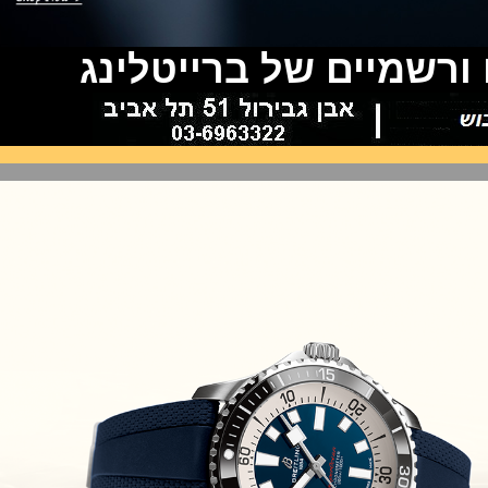
Piguet Royal Oak Concept
Flying Tourbillon
(07/10/2021)
שמיים של ברייטלינג
אוריס מהדורת מטוסים מיוחדת Oris
Big Crown ProPilot Rega Fleet
(04/10/2021)
זניט מהדרות בוטיק Zenith
Chronomaster Original Boutique
Edition
(03/10/2021)
בל אנד רוס יהלומים Bell & Ross
BR 05 Diamond
(01/10/2021)
סייקו כרונוגרף Seiko Speed Timer
Automatic Chronograph
(30/09/2021)
יוליס נרדין Ulysse Nardin Marine
Megayacht
(29/09/2021)
בל אנד רוס שעון זהב שילדי Bell &
Ross BR 05 Skeleton Gold
(28/09/2021)
יוליס נרדין Ulysse Nardin Diver
Chrono 44 Monaco Yacht Show
(27/09/2021)