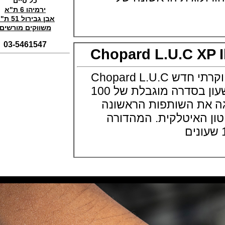
כל טיים
(01/11/2021)
ירמיהו 6 ת"א
סדרת טופ גאן 2022 IWC Big Pilot
אבן גבירול 51 ת"א
Perpetual Calendar Top Gun
משווקים מורשים
(31/10/2021)
03-5461547
אומגה אולימפיאדת החורף בסין
Chopard L.U.C XP
Omega Seamaster Aqua Terra
Beijing 2022
(29/10/2021)
שופארד מציגה דגם יוקרתי חדש Chopard L.U.C
פנראיי כרונוגרף Officine Panerai
Submersible Chrono Flyback
XP Il Sarto Kiton השעון בסדרה מוגבלת של 100
Mike Horn Edition
את השותפות הראשונה
(28/10/2021)
האיטלקית. המהדורה
גלאסהוטה אורגילנל 2022
Glashutte Original Senator
Excellence Perpetual Calendar
(27/10/2021)
פרלה 2022Perrelet Lab
Peripheral Dual Time Big Date
(26/10/2021)
ורסצ'ה כרונוגרף Versace Icon
Active Chronograph
(25/10/2021)
בלנקפיין Blancpain Fifty Fathoms
Bathyscaphe Bucherer Blue
(24/10/2021)