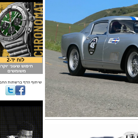
לוח יד-2
חיפוש שעוני יוקרה
משומשים
שיתוף הדף ברשתות החברתיות