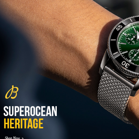
שעון IWC Chronograph Edition
IWC x Hot Wheels Racing Works
(19/10/2021)
פטק פיליפ כרונוגרף 2022Patek
Philippe Chronograph
Complications
(17/10/2021)
שעון צלילה פורטיס Fortis
Marinemaster M-44 Diver
(14/10/2021)
גרובל פורסיי זמן כדור הארץ
Greubel Forsey GMT Earth Final
Edition
(13/10/2021)
סייקו טרטל Seiko Prospex Sea
Turtle U.S. Special Edition
(11/10/2021)
אדוקס עם ב.מ.וו Edox and BMW
M Motorsports
(10/10/2021)
זניט נשים Zenith Chronomaster
Original
(08/10/2021)
אודמר פיגה קונספט Audemars