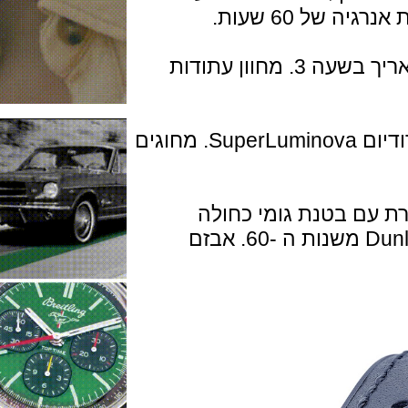
הפונקציות הן: שעות, דקות, שניות ותאריך בשעה 3. מחוון עתודות
חוגה כסופה עם אפליקציות מצופות רודיום SuperLuminova. מחוגים
ם בטנת גומי כחולה
בהשראת צמיגי המירוץ של חברת Dunlop משנות ה -60. אבזם