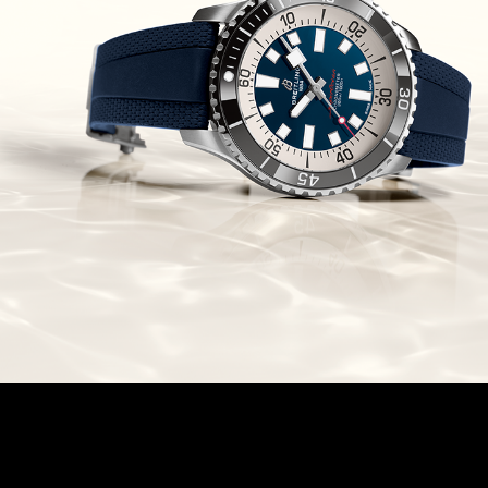
Chronomaster Original Boutique
Edition
(03/10/2021)
בל אנד רוס יהלומים Bell & Ross
BR 05 Diamond
(01/10/2021)
סייקו כרונוגרף Seiko Speed Timer
Automatic Chronograph
(30/09/2021)
יוליס נרדין Ulysse Nardin Marine
Megayacht
(29/09/2021)
בל אנד רוס שעון זהב שילדי Bell &
Ross BR 05 Skeleton Gold
(28/09/2021)
יוליס נרדין Ulysse Nardin Diver
Chrono 44 Monaco Yacht Show
(27/09/2021)
פנראי חוגה ומנגנון שילדי Officine
Panerai Submersible S
BRABUS Shadow Black Ops
השעון בסדרה מוגבלת ש
(26/09/2021)
אומגה כרונוסקופ Omega
Speedmaster Chronoscope