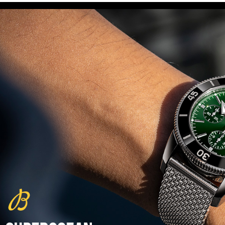
(29/10/2021)
פנראיי כרונוגרף Officine Panerai
Submersible Chrono Flyback
Mike Horn Edition
(28/10/2021)
גלאסהוטה אורגילנל 2022
Glashutte Original Senator
Excellence Perpetual Calendar
(27/10/2021)
פרלה 2022Perrelet Lab
Peripheral Dual Time Big Date
(26/10/2021)
ורסצ'ה כרונוגרף Versace Icon
Active Chronograph
(25/10/2021)
בלנקפיין Blancpain Fifty Fathoms
Bathyscaphe Bucherer Blue
(24/10/2021)
שעון IWC Chronograph Edition
IWC x Hot Wheels Racing Works
(19/10/2021)
פטק פיליפ כרונוגרף 2022Patek
Philippe Chronograph
Complications
(17/10/2021)