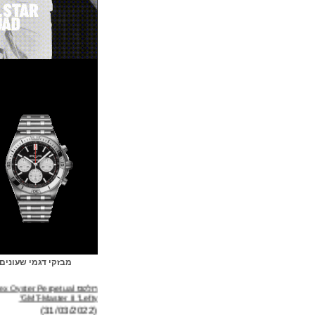
מבזקי דגמי שעונים
רולקס Rolex Oyster Perpetual
GMT-Master II "Lefty"
(31/03/2022)