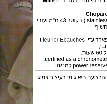
 מיוחדת בסדרת ה
Mille
Chop
גוף השעון בנוי פלדת אל חלד (stainless steel ) בקוטר 43 מ"מ ועובי
המנגנון מכני אוטומטי מיוצר עבור שופארד ע"י Fleurier Ebauches
עה היא גומי בעיצוב צמיג