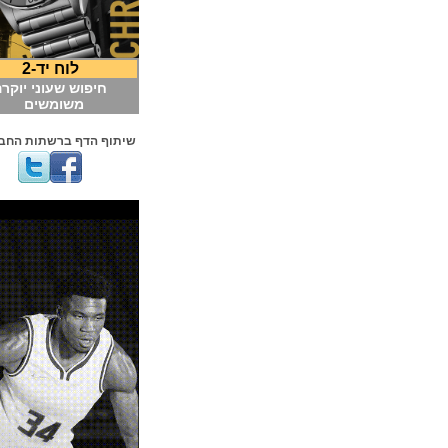
לוח יד-2
חיפוש שעוני יוקרה
משומשים
שיתוף הדף ברשתות החברתיות