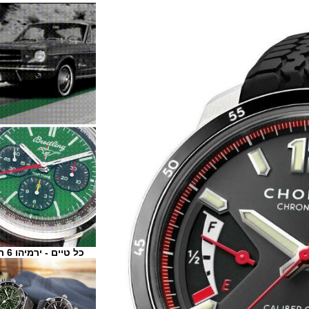
כל טיים - ירמיהו 6 ת"א