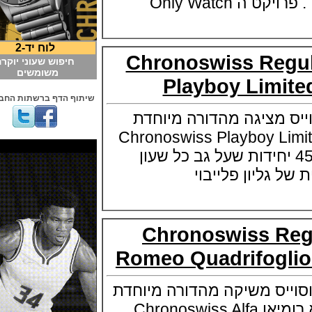
Only Watc
לוח יד-2
Chronoswiss Reg
חיפוש שעוני יוקרה
משומשים
Playboy Limi
שיתוף הדף ברשתות החברתיות
 מציגה מהדורה מיוחדת
Chronoswiss Playboy Limited 
ן במהדורה של 45 יחידות שעל גב כל שעון
ליון פלייבוי
Chronoswiss R
Romeo Quadrifogl
ס משיקה מהדורה מיוחדת
ליצרן המכוניות אלפא רומיאו Chronoswiss Alfa