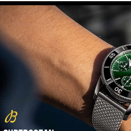
פנראיי כרונוגרף Officine Panerai
Submersible Chrono Flyback
Mike Horn Edition
(28/10/2021)
גלאסהוטה אורגילנל 2022
Glashutte Original Senator
Excellence Perpetual Calendar
(27/10/2021)
פרלה 2022Perrelet Lab
Peripheral Dual Time Big Date
(26/10/2021)
ורסצ'ה כרונוגרף Versace Icon
Active Chronograph
(25/10/2021)
בלנקפיין Blancpain Fifty Fathoms
Bathyscaphe Bucherer Blue
(24/10/2021)
שעון IWC Chronograph Edition
IWC x Hot Wheels Racing Works
(19/10/2021)
פטק פיליפ כרונוגרף 2022Patek
Philippe Chronograph
Complications
(17/10/2021)
שעון צלילה פורטיס Fortis