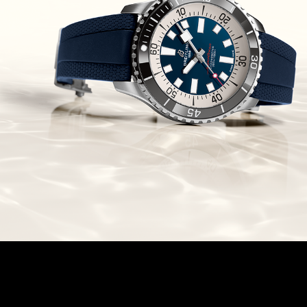
(03/10/2021)
בל אנד רוס יהלומים Bell & Ross
BR 05 Diamond
(01/10/2021)
סייקו כרונוגרף Seiko Speed Timer
Automatic Chronograph
(30/09/2021)
יוליס נרדין Ulysse Nardin Marine
Megayacht
(29/09/2021)
בל אנד רוס שעון זהב שילדי Bell &
Ross BR 05 Skeleton Gold
(28/09/2021)
יוליס נרדין Ulysse Nardin Diver
Chrono 44 Monaco Yacht Show
(27/09/2021)
פנראי חוגה ומנגנון שילדי Officine
Panerai Submersible S
BRABUS Shadow Black Ops
השעון בסדרה מוגבלת ש
(26/09/2021)
אומגה כרונוסקופ Omega
Speedmaster Chronoscope
(24/09/2021)