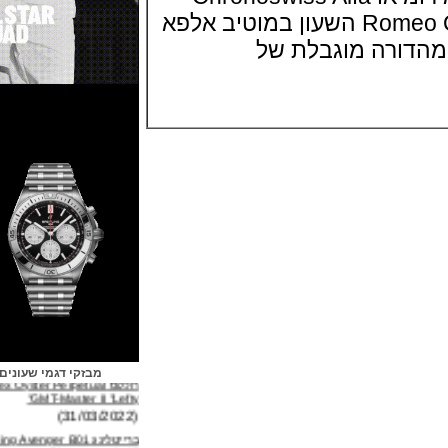
Romeo Quadrifoglio Edition השעון במוטיב אלפא
Quadrifogl מהדורה מוגבלת של
רולקס Rolex Oyster Perpetual
מבזקי דגמי שעונים
GMT-Master II "Lefty"
(31/03/2022)
ברייטלינג Breitling Avenger B01
Chronograph 45