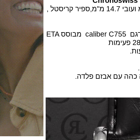
Chronosw
השעון בפלדת אל חלד בקוטר 42 מ"מ ועובי 14.7 מ"מ,ספיר קריסטל ,
המנגנון מכני אוטומטי של גרונוסוויס דגם caliber C755 מבוסס ETA
ה עם אבזם פלדה.