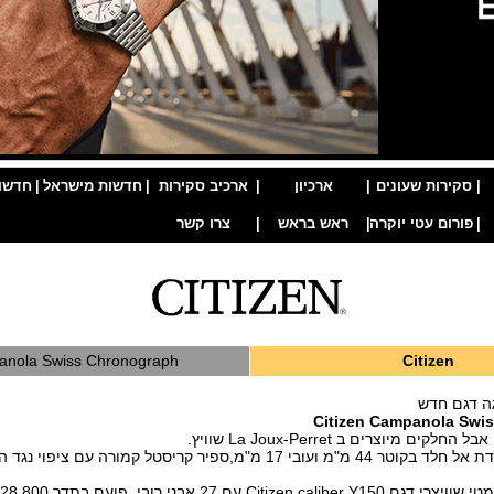
|
סקירות שעונים
|
ארכיון
|
ארכיב סקירות
|
חדשות מישראל
|
חדשו
|
פורום עטי יוקרה
|
ראש בראש
|
צרו קשר
nola Swiss Chronograph
Citizen
גה דגם חדש
Citizen Campanola Swi
ים מיוצרים ב La Joux-Perret שוויץ.
17 מ"מ,ספיר קריסטל קמורה עם ציפוי נגד השתקפות, גב
Ci עם 27 אבני רובי ,פועם בתדר 28,800 פעימות לשעה