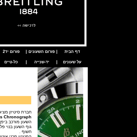
דף הבית
|
פורום השעונים
|
פורום יד2
על שעונים
|
יד-שנייה
|
כל-טיים
חברת סיטיזן מצי
ss Chronograph
השעון מורכב ביפן אבל החלק
גוף השעון בנוי פלדת אל חלד בקוטר 44 מ"מ ועובי 
חשוף .
המנגנון מכני אוטומטי שוויצרי דגם tizen caliber Y150