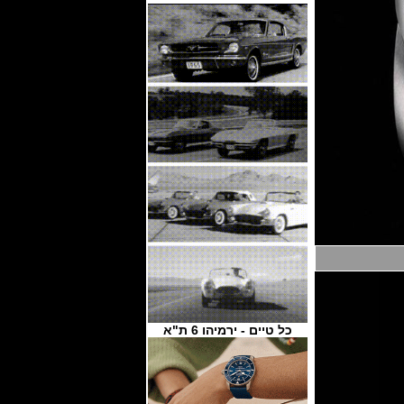
כל טיים - ירמיהו 6 ת"א